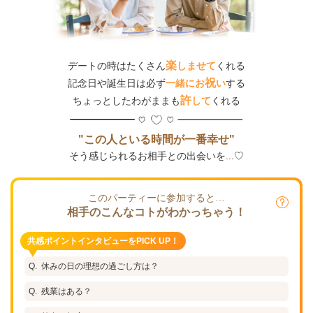
楽
デートの時はたくさん
しませて
くれる
祝
記念日や誕生日は必ず
一緒にお
い
する
許
ちょっとしたわがままも
して
くれる
"この人といる時間が一番幸せ"
そう感じられるお相手との出会いを...♡
このパーティーに参加すると…
相手のこんなコトがわかっちゃう！
共感ポイントインタビューをPICK UP！
休みの日の理想の過ごし方は？
残業はある？