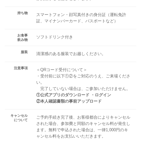
持ち物
スマートフォン・顔写真付きの身分証（運転免許
証、マイナンバーカード、パスポートなど）
お食事
ソフトドリンク付き
飲み物
服装
清潔感のある服装でお越しください。
注意事項
＜QRコード受付について＞
・受付前に以下①②をご対応のうえ、ご来場くださ
い。
完了していない場合は、ご参加いただけません。
①公式アプリのダウンロード ・ログイン
②本人確認書類の事前アップロード
キャンセル
ご予約手続き完了後、お客様都合によりキャンセル
について
された場合、参加費と同額のキャンセル料が発生し
ます。無料で申込された場合は、一律1,000円のキ
ャンセル料をお支払いいただきます。