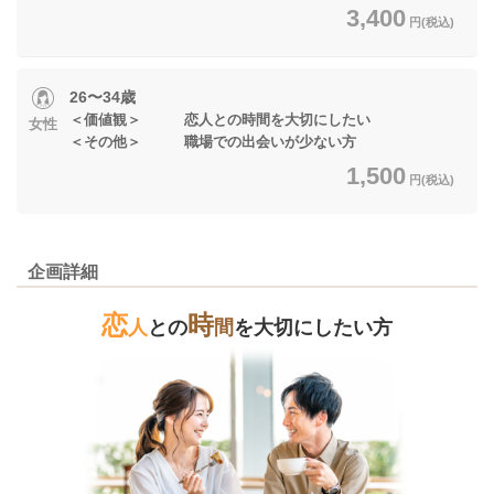
3,400
円(税込)
26〜34歳
＜価値観＞ 恋人との時間を大切にしたい
女性
＜その他＞ 職場での出会いが少ない方
1,500
円(税込)
企画詳細
恋
時
人
との
間
を大切にしたい方