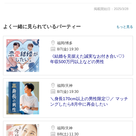
掲載開始日：2025/3/28
よく一緒に見られているパーティー
もっと見る
福岡/博多
8/7(金) 19:30
《結婚を見据えた誠実なお付き合い♡》
年収500万円以上などの男性
福岡/天神
8/7(金) 19:30
＼身長170cm以上の男性限定♡／ マッチ
ングしたら8月中に再会したい
福岡/天神
8/8(土) 11:30