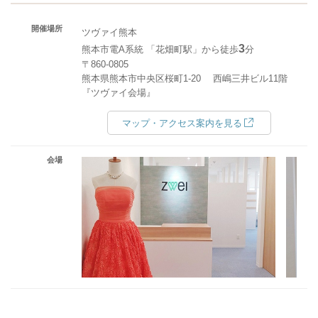
開催場所
ツヴァイ熊本
3
熊本市電A系統 「花畑町駅」から徒歩
分
〒860-0805
熊本県熊本市中央区桜町1-20 西嶋三井ビル11階
『ツヴァイ会場』
マップ・アクセス案内を見る
会場