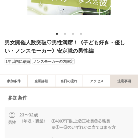
1
2
3
4
男女開催人数突破♡男性満席！《子ども好き・優し
い・ノンスモーカー》安定職の男性編
1年以内に結婚
ノンスモーカーの方限定
参加条件
企画詳細
当日の流れ
アクセス
注意事項
参加条件
23〜32歳
〈年収・職業〉 ①400万円以上②正社員③公務員
男性
※①～③のいずれかに当てはまる方