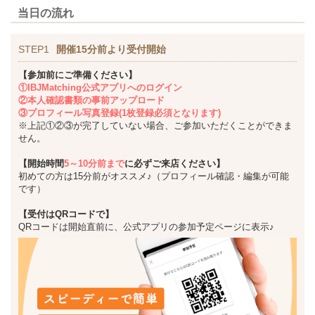
当日の流れ
STEP1
開催15分前より受付開始
【参加前にご準備ください】
①IBJMatching公式アプリへのログイン
②本人確認書類の事前アップロード
③プロフィール写真登録(1枚登録必須となります)
※上記①②③が完了していない場合、ご参加いただくことができま
せん。
【開始時間
5～10分前まで
に必ずご来店ください】
初めての方は15分前がオススメ♪（プロフィール確認・編集が可能
です）
【受付はQRコードで】
QRコードは開始直前に、公式アプリの参加予定ページに表示♪