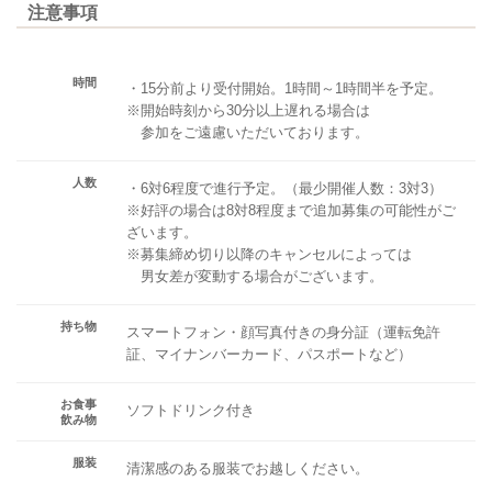
注意事項
時間
・15分前より受付開始。1時間～1時間半を予定。
※開始時刻から30分以上遅れる場合は
参加をご遠慮いただいております。
人数
・6対6程度で進行予定。（最少開催人数：3対3）
※好評の場合は8対8程度まで追加募集の可能性がご
ざいます。
※募集締め切り以降のキャンセルによっては
男女差が変動する場合がございます。
持ち物
スマートフォン・顔写真付きの身分証（運転免許
証、マイナンバーカード、パスポートなど）
お食事
ソフトドリンク付き
飲み物
服装
清潔感のある服装でお越しください。