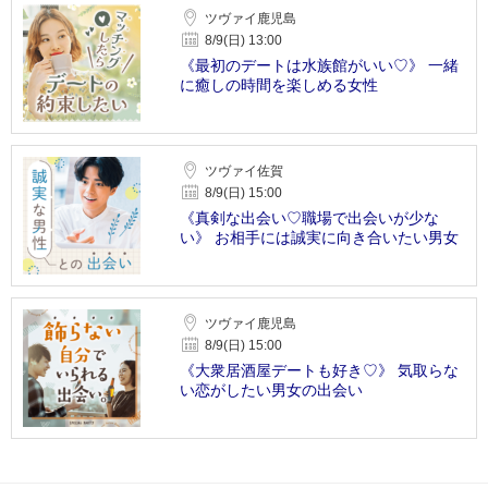
ツヴァイ鹿児島
8/9(日) 13:00
《最初のデートは水族館がいい♡》 一緒
に癒しの時間を楽しめる女性
ツヴァイ佐賀
8/9(日) 15:00
《真剣な出会い♡職場で出会いが少な
い》 お相手には誠実に向き合いたい男女
ツヴァイ鹿児島
8/9(日) 15:00
《大衆居酒屋デートも好き♡》 気取らな
い恋がしたい男女の出会い