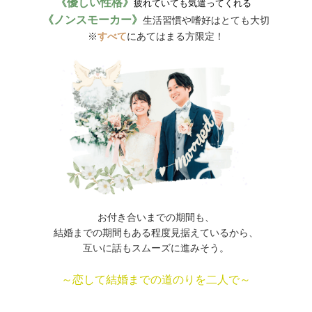
《優しい性格》
疲れていても気遣ってくれる
《ノンスモーカー》
生活習慣や嗜好はとても大切
※
すべて
にあてはまる方限定！
お付き合いまでの期間も、
結婚までの期間もある程度見据えているから、
互いに話もスムーズに進みそう。
～恋して結婚までの道のりを二人で～