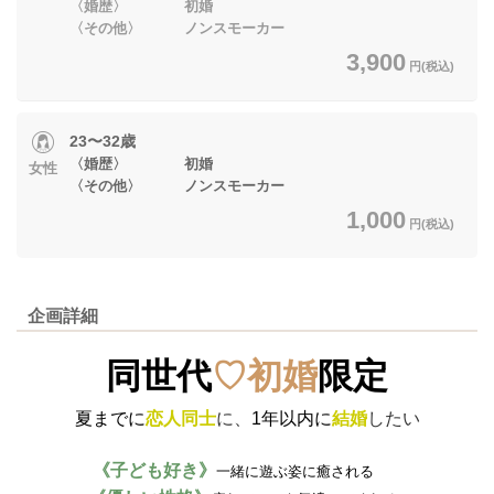
〈婚歴〉 初婚
〈その他〉 ノンスモーカー
3,900
円(税込)
23〜32歳
〈婚歴〉 初婚
女性
〈その他〉 ノンスモーカー
1,000
円(税込)
企画詳細
同世代
♡初婚
限定
夏までに
恋人同士
に、
1年以内に
結婚
したい
《子ども好き》
一緒に遊ぶ姿に癒される