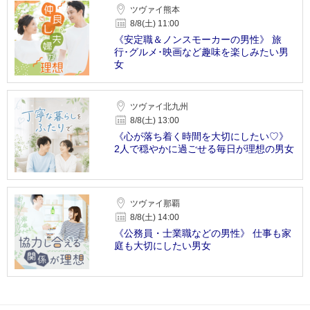
ツヴァイ熊本
8/8(土) 11:00
《安定職＆ノンスモーカーの男性》 旅
行･グルメ･映画など趣味を楽しみたい男
女
ツヴァイ北九州
8/8(土) 13:00
《心が落ち着く時間を大切にしたい♡》
2人で穏やかに過ごせる毎日が理想の男女
ツヴァイ那覇
8/8(土) 14:00
《公務員・士業職などの男性》 仕事も家
庭も大切にしたい男女