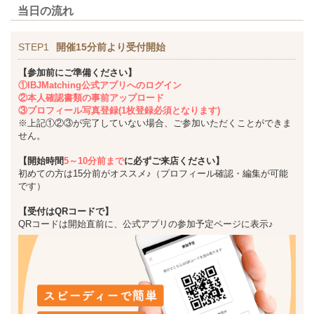
当日の流れ
STEP1
開催15分前より受付開始
【参加前にご準備ください】
①IBJMatching公式アプリへのログイン
②本人確認書類の事前アップロード
③プロフィール写真登録(1枚登録必須となります)
※上記①②③が完了していない場合、ご参加いただくことができま
せん。
【開始時間
5～10分前まで
に必ずご来店ください】
初めての方は15分前がオススメ♪（プロフィール確認・編集が可能
です）
【受付はQRコードで】
QRコードは開始直前に、公式アプリの参加予定ページに表示♪