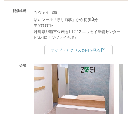
開催場所
ツヴァイ那覇
3
ゆいレール「県庁前駅」から徒歩
分
〒900-0015
沖縄県那覇市久茂地1-12-12 ニッセイ那覇センター
ビル8階『ツヴァイ会場』
マップ・アクセス案内を見る
会場