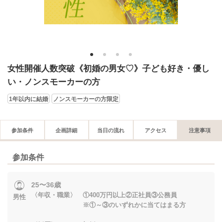
1
2
3
4
女性開催人数突破《初婚の男女♡》子ども好き・優し
い・ノンスモーカーの方
1年以内に結婚
ノンスモーカーの方限定
参加条件
企画詳細
当日の流れ
アクセス
注意事項
参加条件
25〜36歳
〈年収・職業〉 ①400万円以上②正社員③公務員
男性
※①～③のいずれかに当てはまる方