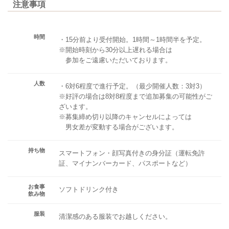
注意事項
時間
・15分前より受付開始。1時間～1時間半を予定。
※開始時刻から30分以上遅れる場合は
参加をご遠慮いただいております。
人数
・6対6程度で進行予定。（最少開催人数：3対3）
※好評の場合は8対8程度まで追加募集の可能性がご
ざいます。
※募集締め切り以降のキャンセルによっては
男女差が変動する場合がございます。
持ち物
スマートフォン・顔写真付きの身分証（運転免許
証、マイナンバーカード、パスポートなど）
お食事
ソフトドリンク付き
飲み物
服装
清潔感のある服装でお越しください。