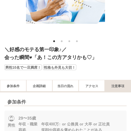
1
2
3
4
＼好感のモテる第一印象♪／
会った瞬間♥「あ！この方アタリかも♡」
男性10名で一旦満席！
性格も外見も大切！
参加条件
企画詳細
当日の流れ
アクセス
注意事項
参加条件
29〜35歳
年収・職業 年収400万↑ or 公務員 or 大卒 or 正社員
男性
容姿 笑顔や容姿を褒められたことがある