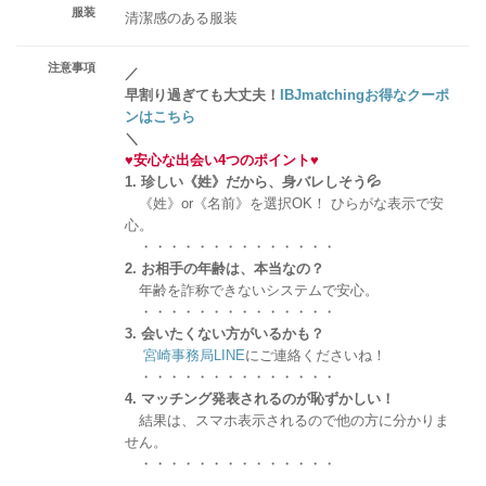
服装
清潔感のある服装
注意事項
／
早割り過ぎても大丈夫！
IBJmatchingお得なクーポ
ンはこちら
＼
♥
安心な出会い4つのポイント
♥
1. 珍しい《姓》だから、身バレしそう💦
《姓》or《名前》を選択OK！ ひらがな表示で安
心。
・・・・・・・・・・・・・・
2. お相手の年齢は、本当なの？
年齢を詐称できないシステムで安心。
・・・・・・・・・・・・・・
3. 会いたくない方がいるかも？
宮崎事務局LINE
にご連絡くださいね！
・・・・・・・・・・・・・・
4. マッチング発表されるのが恥ずかしい！
結果は、スマホ表示されるので他の方に分かりま
せん。
・・・・・・・・・・・・・・