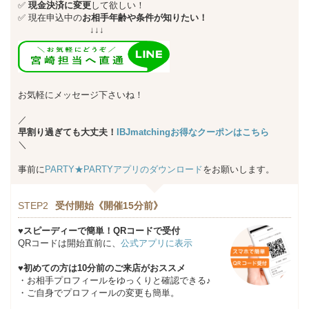
✅
現金決済に変更
して欲しい！
✅
現在申込中の
お相手年齢や条件が知りたい！
↓↓↓
お気軽にメッセージ下さいね！
／
早割り過ぎても大丈夫！
IBJmatchingお得なクーポンはこちら
＼
事前に
PARTY★PARTYアプリのダウンロード
をお願いします。
STEP2
受付開始《開催15分前》
♥スピーディーで簡単！QRコードで受付
QRコードは開始直前に、
公式アプリに表示
♥初めての方は10分前のご来店がおススメ
・お相手プロフィールをゆっくりと確認できる♪
・ご自身でプロフィールの変更も簡単。