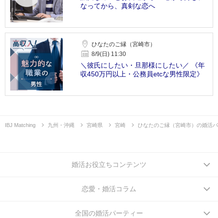
なってから、真剣な恋へ
ひなたのご縁（宮崎市）
8/9(日) 11:30
＼彼氏にしたい・旦那様にしたい／ 《年
収450万円以上・公務員etcな男性限定》
IBJ Matching
九州・沖縄
宮崎県
宮崎
ひなたのご縁（宮崎市）の婚活パ
婚活お役立ちコンテンツ
恋愛・婚活コラム
全国の婚活パーティー