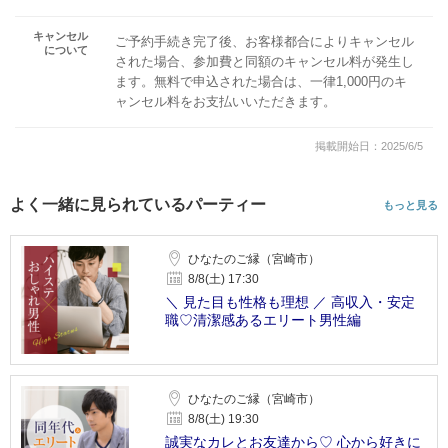
キャンセル
ご予約手続き完了後、お客様都合によりキャンセル
について
された場合、参加費と同額のキャンセル料が発生し
ます。無料で申込された場合は、一律1,000円のキ
ャンセル料をお支払いいただきます。
掲載開始日：2025/6/5
よく一緒に見られているパーティー
もっと見る
ひなたのご縁（宮崎市）
8/8(土) 17:30
＼ 見た目も性格も理想 ／ 高収入・安定
職♡清潔感あるエリート男性編
ひなたのご縁（宮崎市）
8/8(土) 19:30
誠実なカレとお友達から♡ 心から好きに