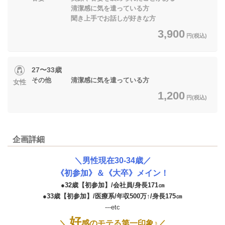
清潔感に気を遣っている方
聞き上手でお話しが好きな方
3,900
円(税込)
27〜33歳
その他 清潔感に気を遣っている方
女性
1,200
円(税込)
企画詳細
＼
男性現在30-34歳／
《初参加》＆《大卒》メイン！
●32歳【初参加】/会社員/身長171㎝
●33歳【初参加】/医療系/年収500万↑/身長175㎝
---etc
好
＼
感のモテる第一印象♪／