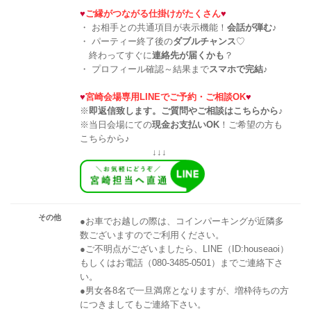
♥
ご縁がつながる仕掛けがたくさん
♥
・ お相手との共通項目が表示機能！
会話が弾む
♪
・ パーティー終了後の
ダブルチャンス
♡
終わってすぐに
連絡先が届くかも
？
・ プロフィール確認～結果まで
スマホで完結
♪
♥
宮崎会場専用LINEでご予約・ご相談OK
♥
※
即返信致します。ご質問やご相談はこちらから♪
※当日会場にての
現金お支払いOK
！ご希望の方も
こちらから♪
↓↓↓
その他
●お車でお越しの際は、コインパーキングが近隣多
数ございますのでご利用ください。
●ご不明点がございましたら、LINE（ID:houseaoi）
もしくはお電話（080-3485-0501）までご連絡下さ
い。
●男女各8名で一旦満席となりますが、増枠待ちの方
につきましてもご連絡下さい。