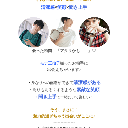
清潔感
×
笑顔
×
聞き上手
会った瞬間、「アタリかも！！」♡
モテ三拍子
揃ったお相手に
出会えちゃいます♪
清潔感がある
・
ができて
身なりへの配慮
素敵な笑顔
・周りも明るくするような
聞き上手
・
で一緒にいて楽しい！
そう、まさに！
魅力的過ぎちゃう出会いがここに♪
---------------