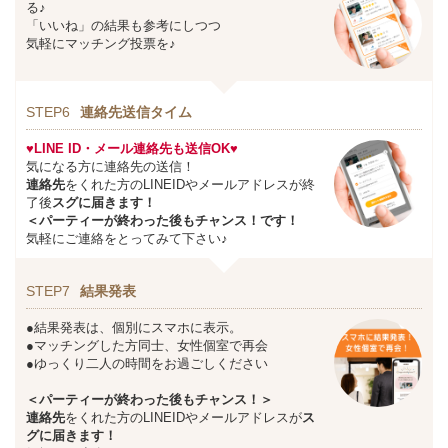
る♪
「いいね」の結果も参考にしつつ
気軽にマッチング投票を♪
STEP6
連絡先送信タイム
♥LINE ID・メール連絡先も送信OK♥
気になる方に連絡先の送信！
連絡先
をくれた方のLINEIDやメールアドレスが終
了後
スグに届きます！
＜パーティーが終わった後もチャンス！です！
気軽にご連絡をとってみて下さい♪
STEP7
結果発表
●結果発表は、個別にスマホに表示。
●マッチングした方同士、女性個室で再会
●ゆっくり二人の時間をお過ごしください
＜パーティーが終わった後もチャンス！＞
連絡先
をくれた方のLINEIDやメールアドレスが
ス
グに届きます！