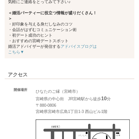
気軽にご連絡をとってみて下さい♪
＜婚活パーティーに役立つ情報が盛りだくさん！
＞
・好印象を与える身だしなみのコツ
・会話がはずむコミュニケーション術
・初デート成功のヒント
・おすすめの宮崎デートスポット
婚活アドバイザーが発信する
アドバイスブログは
こちら▼
アクセス
開催場所
ひなたのご縁（宮崎市）
10
宮崎県の中心街 JR宮崎駅から徒歩
分
〒880-0806
宮崎県宮崎市広島1丁目1-3 西山ビル1階