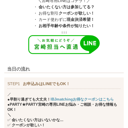
＼宮崎専用LINEはコチラ！／
・
会いたくない方は参加してる？
・ お得な割引
クーポンが欲しい！
・ カード使わずに
現金決済希望！
・
お相手年齢や条件が知りたい！
↓↓↓
当日の流れ
STEP1
お申込みはLINEでもOK！
／
●早割り過ぎても大丈夫！
IBJmatchingお得なクーポンはこちら
●PARTY★PARTY宮崎の専用LINEお悩み・ご相談・お得な情報も
OK！
＼
✅
会いたくない方はいないかな...
✅
クーポンが欲しい！