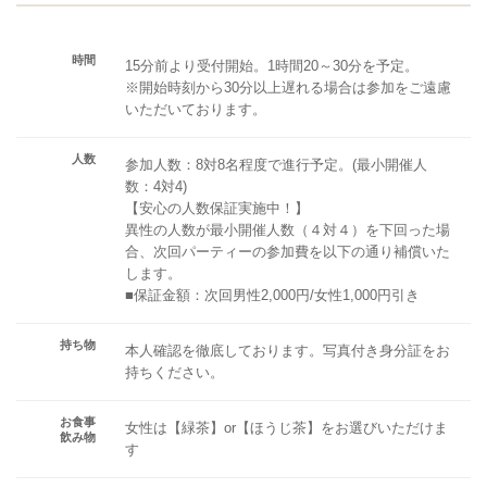
時間
15分前より受付開始。1時間20～30分を予定。
※開始時刻から30分以上遅れる場合は参加をご遠慮
いただいております。
人数
参加人数：8対8名程度で進行予定。(最小開催人
数：4対4)
【安心の人数保証実施中！】
異性の人数が最小開催人数（４対４）を下回った場
合、次回パーティーの参加費を以下の通り補償いた
します。
■保証金額：次回男性2,000円/女性1,000円引き
持ち物
本人確認を徹底しております。写真付き身分証をお
持ちください。
お食事
女性は【緑茶】or【ほうじ茶】をお選びいただけま
飲み物
す