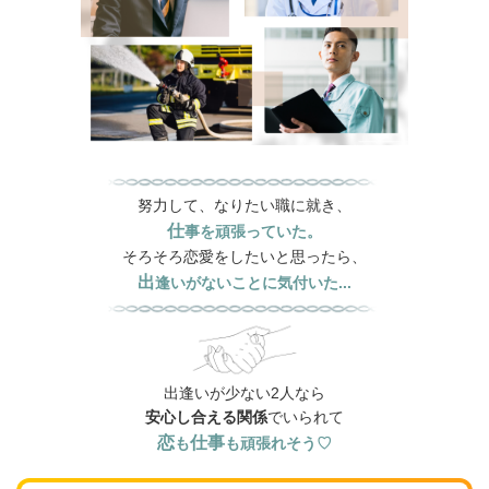
努力して、なりたい職に就き、
仕
事を頑張っていた。
そろそろ恋愛をしたいと思ったら、
出
逢いがないことに気付いた...
出逢いが少ない2人なら
安心
し合える関係
でいられて
恋
仕事
も
も頑張れそう♡