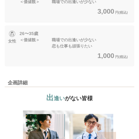
＜価値観＞ 職場での出逢いが少ない
3,000
円(税込)
26〜35歳
＜価値観＞ 職場での出逢いが少ない
女性
恋も仕事も頑張りたい
1,000
円(税込)
企画詳細
出
逢い
がない皆様