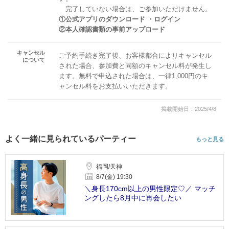
完了していない場合は、ご参加いただけません。
①公式アプリのダウンロード ・ログイン
②本人確認書類の事前アップロード
キャンセル
ご予約手続き完了後、お客様都合によりキャンセル
について
された場合、参加費と同額のキャンセル料が発生し
ます。無料で申込された場合は、一律1,000円のキ
ャンセル料をお支払いいただきます。
掲載開始日：2025/4/8
よく一緒に見られているパーティー
もっと見る
福岡/天神
8/7(金) 19:30
＼身長170cm以上の男性限定♡／ マッチ
ングしたら8月中に再会したい