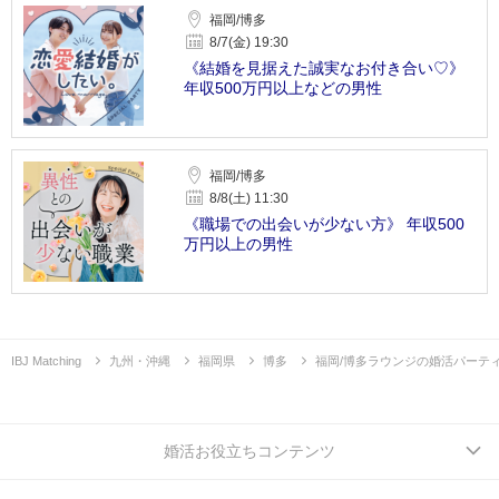
福岡/博多
8/7(金) 19:30
《結婚を見据えた誠実なお付き合い♡》
年収500万円以上などの男性
福岡/博多
8/8(土) 11:30
《職場での出会いが少ない方》 年収500
万円以上の男性
IBJ Matching
九州・沖縄
福岡県
博多
福岡/博多ラウンジの婚活パーテ
婚活お役立ちコンテンツ