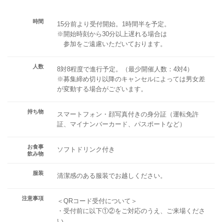
時間
15分前より受付開始。1時間半を予定。
※開始時刻から30分以上遅れる場合は
参加をご遠慮いただいております。
人数
8対8程度で進行予定。（最少開催人数：4対4）
※募集締め切り以降のキャンセルによっては男女差
が変動する場合がございます。
持ち物
スマートフォン・顔写真付きの身分証（運転免許
証、マイナンバーカード、パスポートなど）
お食事
ソフトドリンク付き
飲み物
服装
清潔感のある服装でお越しください。
注意事項
＜QRコード受付について＞
・受付前に以下①②をご対応のうえ、ご来場くださ
い。