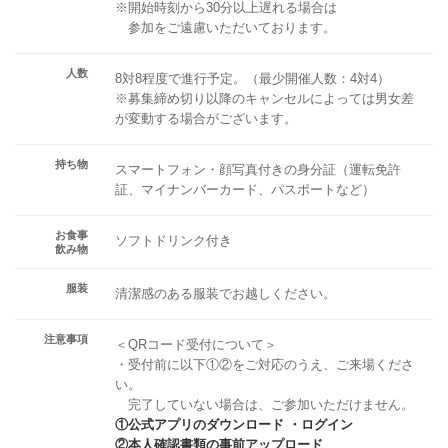
※開始時刻から30分以上遅れる場合は
参加をご遠慮いただいております。
人数
8対8程度で進行予定。（最少開催人数：4対4）
※募集締め切り以降のキャンセルによっては男女差
が変動する場合がございます。
持ち物
スマートフォン・顔写真付きの身分証（運転免許
証、マイナンバーカード、パスポートなど）
お食事
ソフトドリンク付き
飲み物
服装
清潔感のある服装でお越しください。
注意事項
＜QRコード受付について＞
・受付前に以下①②をご対応のうえ、ご来場くださ
い。
完了していない場合は、ご参加いただけません。
①公式アプリのダウンロード ・ログイン
②本人確認書類の事前アップロード