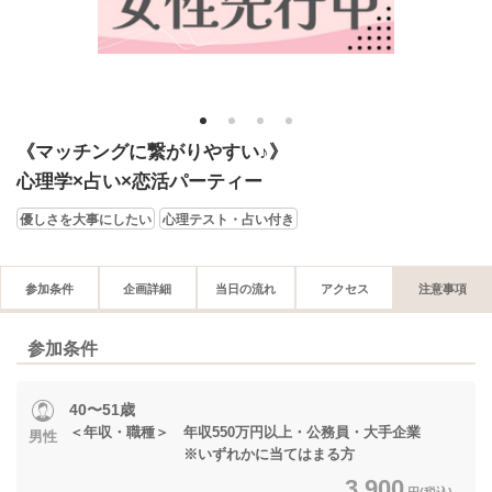
1
2
3
4
《マッチングに繋がりやすい♪》
心理学×占い×恋活パーティー
優しさを大事にしたい
心理テスト・占い付き
参加条件
企画詳細
当日の流れ
アクセス
注意事項
参加条件
40〜51歳
＜年収・職種＞ 年収550万円以上・公務員・大手企業
男性
※いずれかに当てはまる方
3,900
円(税込)