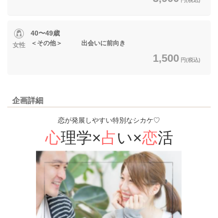
40〜49歳
＜その他＞ 出会いに前向き
女性
1,500
円(税込)
企画詳細
恋が発展しやすい特別なシカケ♡
心
理
学
×
占
い
×
恋
活