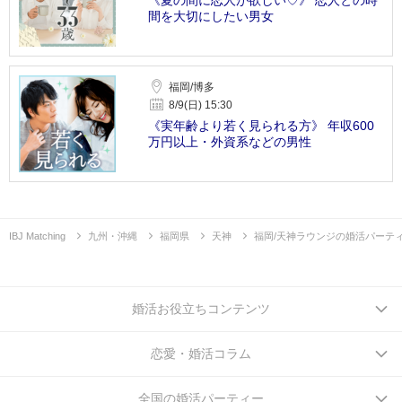
《夏の間に恋人が欲しい♡》 恋人との時
間を大切にしたい男女
福岡/博多
8/9(日) 15:30
《実年齢より若く見られる方》 年収600
万円以上・外資系などの男性
IBJ Matching
九州・沖縄
福岡県
天神
福岡/天神ラウンジの婚活パーテ
婚活お役立ちコンテンツ
恋愛・婚活コラム
全国の婚活パーティー