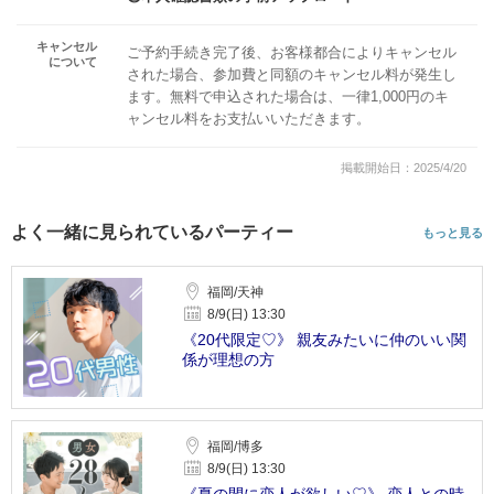
キャンセル
ご予約手続き完了後、お客様都合によりキャンセル
について
された場合、参加費と同額のキャンセル料が発生し
ます。無料で申込された場合は、一律1,000円のキ
ャンセル料をお支払いいただきます。
掲載開始日：2025/4/20
よく一緒に見られているパーティー
もっと見る
福岡/天神
8/9(日) 13:30
《20代限定♡》 親友みたいに仲のいい関
係が理想の方
福岡/博多
8/9(日) 13:30