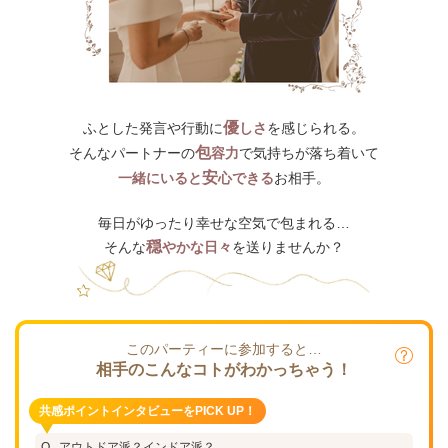
優
ふとした発言や行動に
しさ
を感じられる。
包
そんなパートナーの
容力
で気持ちが落ち着いて
安
一緒にいると
心できる
お相手。
毎日がゆったり幸せな空気で包まれる…
穏
そんな
やかな日々
を送りませんか？
このパーティーに参加すると…
相手のこんなコトがわかっちゃう！
共感ポイントインタビューをPICK UP！
アウトドア派？インドア派？