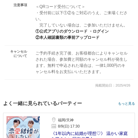
注意事項
＜QRコード受付について＞
・受付前に以下①②をご対応のうえ、ご来場くださ
い。
完了していない場合は、ご参加いただけません。
①公式アプリのダウンロード ・ログイン
②本人確認書類の事前アップロード
キャンセル
ご予約手続き完了後、お客様都合によりキャンセル
について
された場合、参加費と同額のキャンセル料が発生し
ます。無料で申込された場合は、一律1,000円のキ
ャンセル料をお支払いいただきます。
掲載開始日：2025/4/26
よく一緒に見られているパーティー
もっと見る
福岡/天神
8/9(日) 17:30
《1年以内に結婚が理想♡》 温かい家庭