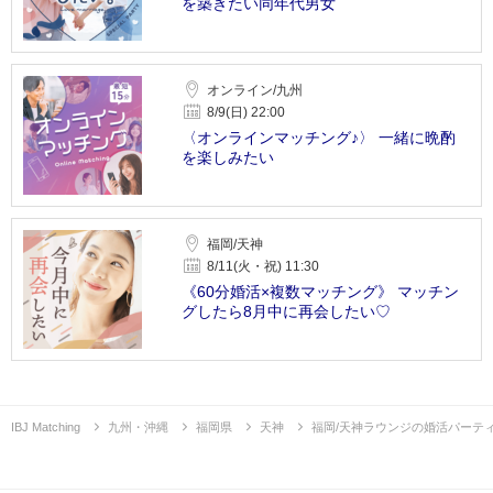
を築きたい同年代男女
オンライン/九州
8/9(日) 22:00
〈オンラインマッチング♪〉 一緒に晩酌
を楽しみたい
福岡/天神
8/11(火・祝) 11:30
《60分婚活×複数マッチング》 マッチン
グしたら8月中に再会したい♡
IBJ Matching
九州・沖縄
福岡県
天神
福岡/天神ラウンジの婚活パーテ