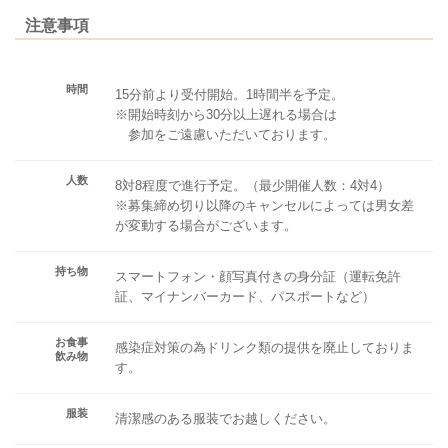
注意事項
時間
15分前より受付開始。1時間半を予定。
※開始時刻から30分以上遅れる場合は
参加をご遠慮いただいております。
人数
8対8程度で進行予定。（最少開催人数：4対4）
※募集締め切り以降のキャンセルによっては男女差
が変動する場合がございます。
持ち物
スマートフォン・顔写真付きの身分証（運転免許
証、マイナンバーカード、パスポートなど）
お食事
感染症対策の為ドリンク類の提供を廃止しておりま
飲み物
す。
服装
清潔感のある服装でお越しください。