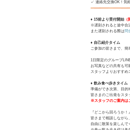
✓ 連絡先交換OK！気
♦ 15前より受付開始
（
※遅刻されると途中合
また遅刻される際は
問
♦ 自己紹介タイム
ご参加の皆さまで、簡
1日限定のグループLI
お写真などの共有も可
スタッフよりおすすめ
♦ 飲み食べ歩きタイム
準備ができ次第、目的
皆さまのご出発をスタ
※スタッフのご案内は
『どこから回ろうか！
皆さまで相談しながら
自由に散策を楽しんで
※食べ飲み歩き代は各