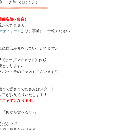
軽にご参加いただけます！
開催店舗へ集合）
流ができません。
合せフォーム
より、事前にご一報ください。
単に自己紹介をしていただきます♪
NE《オープンチャット》作成！
能となります♪
スポット等のご案内もございます♡
地まで皆さまでおさんぽスタート♪
ッフがお見送りいたします！
ここまでとなります。
』『何から食べる？♪』
、
ください♡
自でご精算となります。