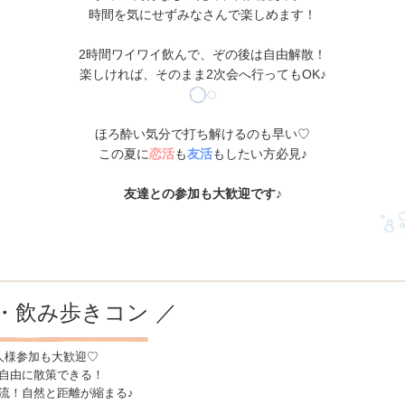
時間を気にせずみなさんで楽しめます！
2時間ワイワイ飲んで、ぞの後は自由解散！
楽しければ、そのまま2次会へ行ってもOK♪
ほろ酔い気分で打ち解けるのも早い♡
この夏に
恋活
も
友活
もしたい方必見♪
友達との参加も大歓迎です♪
・飲み歩きコン ／
人様参加も大歓迎♡
！自由に散策できる！
流！自然と距離が縮まる♪