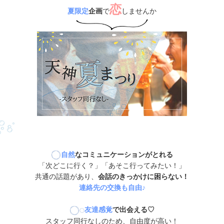
恋
夏限定
企画
で
しませんか
自然
なコミュニケーションがとれる
「次どこに行く？」「あそこ行ってみたい！」
共通の話題があり、
会話のきっかけに困らない！
連絡先の交換も自由♪
友達感覚
で出会える♡
スタッフ同行なしのため、自由度が高い！