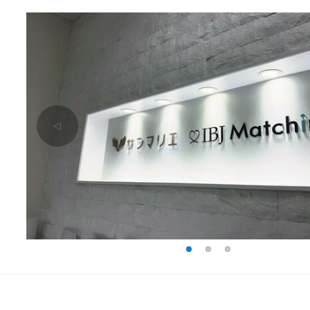
△
1
2
3