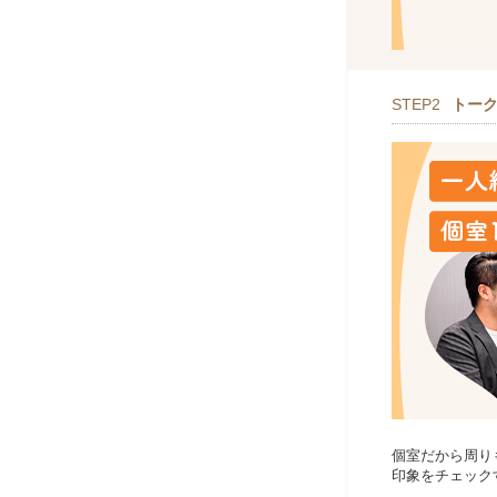
STEP2
トー
個室だから周り
印象をチェック