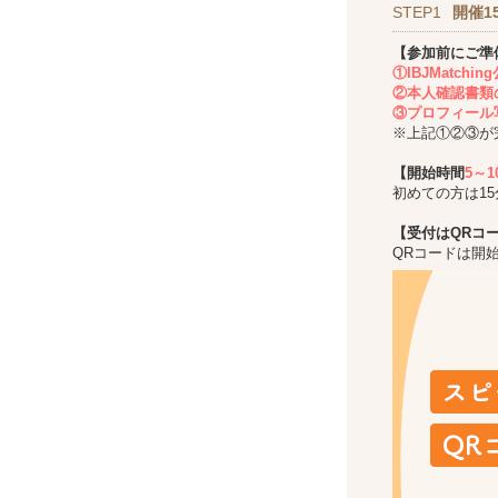
STEP1
開催1
【参加前にご準
①IBJMatch
②本人確認書類
③プロフィール
※上記①②③が
【開始時間
5～
初めての方は1
【受付はQRコ
QRコードは開