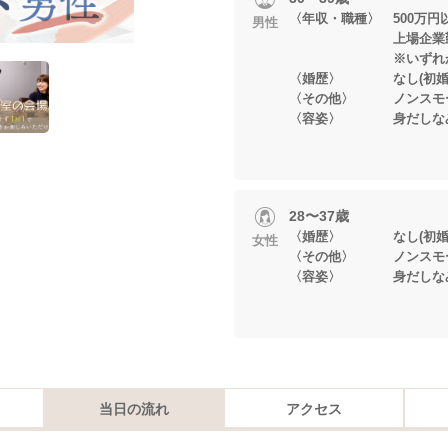
〈年収・職種〉 500万
男性
上場企業勤務・
※いずれかに当
〈婚歴〉 なし(初婚
〈その他〉 ノンスモ
〈容姿〉 身だしなみ
28〜37歳
〈婚歴〉 なし(初婚
女性
〈その他〉 ノンスモ
〈容姿〉 身だしなみ
当日の流れ
アクセス