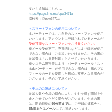
友だち追加はこちら →
https://page.line.me/opw3471a
ID検索：@opw3471a
＜スマートフォンの使用について＞
本パーティーでは、ご自身のスマートフォンを使用
いたします。アカウントに登録されているメールが
受信可能なスマートフォンをご持参ください。
※メール受信不可、充電切れなどにより端末が使用
できない場合は、ご参加いただけません。その際の
参加費は「お振替対応」とさせていただきます。
※システム障害等により、パーティーツール「スマ
ホdeパーティー」が使用できない場合は、紙のプロ
フィールカードを使用した形式に変更となる場合が
ございます。予めご了承ください。
＜中止のご連絡について＞
参加人数や会場の都合により、やむを得ず開催を中
止とさせていただく場合がございます。中止の際
は、開始時刻の
90分前まで
に、ご登録の連絡先へ
SMSまたはメール
にてご連絡いたします。