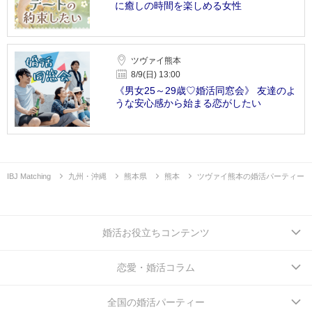
に癒しの時間を楽しめる女性
ツヴァイ熊本
8/9(日) 13:00
《男女25～29歳♡婚活同窓会》 友達のよ
うな安心感から始まる恋がしたい
IBJ Matching
九州・沖縄
熊本県
熊本
ツヴァイ熊本の婚活パーティー
婚活お役立ちコンテンツ
恋愛・婚活コラム
全国の婚活パーティー