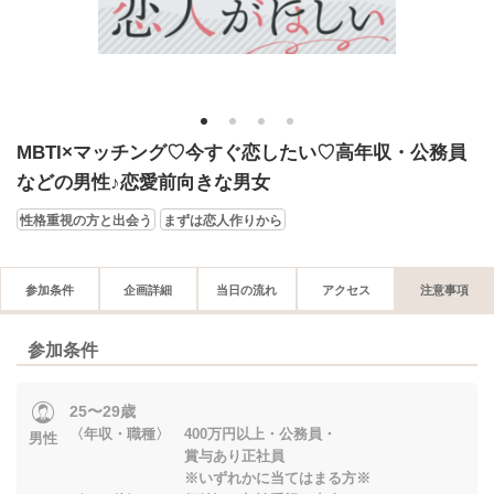
1
2
3
4
MBTI×マッチング♡今すぐ恋したい♡高年収・公務員
などの男性♪恋愛前向きな男女
性格重視の方と出会う
まずは恋人作りから
参加条件
企画詳細
当日の流れ
アクセス
注意事項
参加条件
25〜29歳
〈年収・職種〉 400万円以上・公務員・
男性
賞与あり正社員
※いずれかに当てはまる方※