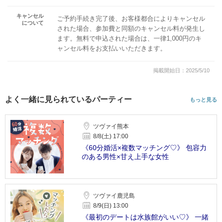
キャンセル
ご予約手続き完了後、お客様都合によりキャンセル
について
された場合、参加費と同額のキャンセル料が発生し
ます。無料で申込された場合は、一律1,000円のキ
ャンセル料をお支払いいただきます。
掲載開始日：2025/5/10
よく一緒に見られているパーティー
もっと見る
ツヴァイ熊本
8/8(土) 17:00
《60分婚活×複数マッチング♡》 包容力
のある男性×甘え上手な女性
ツヴァイ鹿児島
8/9(日) 13:00
《最初のデートは水族館がいい♡》 一緒