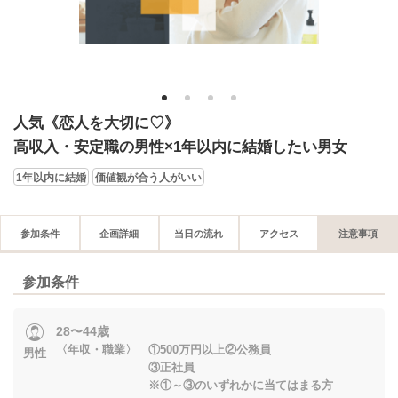
1
2
3
4
人気《恋人を大切に♡》
高収入・安定職の男性×1年以内に結婚したい男女
1年以内に結婚
価値観が合う人がいい
参加条件
企画詳細
当日の流れ
アクセス
注意事項
参加条件
28〜44歳
〈年収・職業〉 ①500万円以上②公務員
男性
③正社員
※①～③のいずれかに当てはまる方