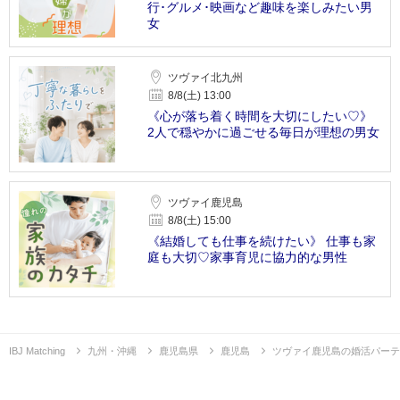
行･グルメ･映画など趣味を楽しみたい男
女
ツヴァイ北九州
8/8(土) 13:00
《心が落ち着く時間を大切にしたい♡》
2人で穏やかに過ごせる毎日が理想の男女
ツヴァイ鹿児島
8/8(土) 15:00
《結婚しても仕事を続けたい》 仕事も家
庭も大切♡家事育児に協力的な男性
IBJ Matching
九州・沖縄
鹿児島県
鹿児島
ツヴァイ鹿児島の婚活パーテ