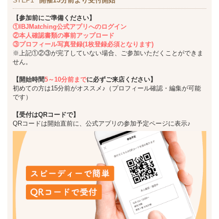
【参加前にご準備ください】
①IBJMatching公式アプリへのログイン
②本人確認書類の事前アップロード
③プロフィール写真登録(1枚登録必須となります)
※上記①②③が完了していない場合、ご参加いただくことができま
せん。
【開始時間
5～10分前まで
に必ずご来店ください】
初めての方は15分前がオススメ♪（プロフィール確認・編集が可能
です）
【受付はQRコードで】
QRコードは開始直前に、公式アプリの参加予定ページに表示♪