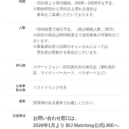
時間
・15分前より受付開始。1時間～1時間半を予定。
※開始時刻から30分以上遅れる場合は
参加をご遠慮いただいております。
人数
・6対6程度で進行予定。（最少開催人数：3対3）
※好評の場合は8対8程度まで追加募集の可能性がご
ざいます。
※募集締め切り以降のキャンセルによっては
男女差が変動する場合がございます。
持ち物
スマートフォン・顔写真付きの身分証（運転免許
証、マイナンバーカード、パスポートなど）
お食事
ソフトドリンク付き
飲み物
服装
清潔感のある服装でお越しください。
注意事項
お問い合わせ窓口は、
2026年1月より IBJ Matching公式LINEへ