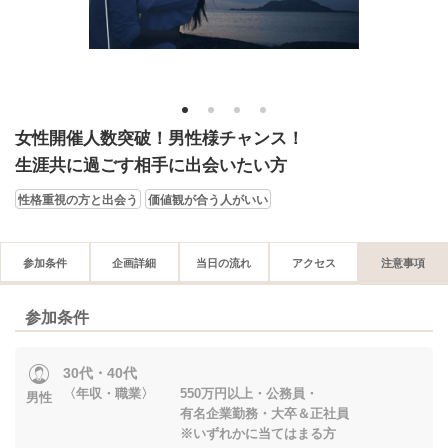
1
2
3
4
女性開催人数突破！男性様チャンス！
生涯共に過ごす相手に出会いたい方
性格重視の方と出会う
価値観が合う人がいい
参加条件
企画詳細
当日の流れ
アクセス
注意事項
参加条件
30代・40代
〈年収・職業〉 550万円以上・公務員・
男性
有名企業勤務・大卒＆正社員
※いずれかに当てはまる方