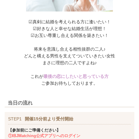
☑︎真剣に結婚を考えられる方に逢いたい！
☑︎好きな人と幸せな結婚生活が理想！
☑︎お互い尊重し合える関係を築きたい！
将来を意識し合える相性抜群の二人♪
どんと構える男性を支えてついていきたい女性
まさに理想の二人ですよね♪
これが
最後の恋にしたいと思っている方
ご参加お待ちしております。
当日の流れ
STEP1
開催15分前より受付開始
【参加前にご準備ください】
①IBJMatching公式アプリへのログイン