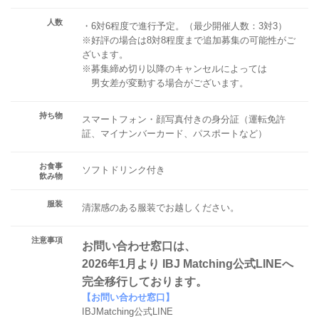
人数
・6対6程度で進行予定。（最少開催人数：3対3）
※好評の場合は8対8程度まで追加募集の可能性がご
ざいます。
※募集締め切り以降のキャンセルによっては
男女差が変動する場合がございます。
持ち物
スマートフォン・顔写真付きの身分証（運転免許
証、マイナンバーカード、パスポートなど）
お食事
ソフトドリンク付き
飲み物
服装
清潔感のある服装でお越しください。
注意事項
お問い合わせ窓口は、
2026年1月より IBJ Matching公式LINEへ
完全移行しております。
【お問い合わせ窓口】
IBJMatching公式LINE