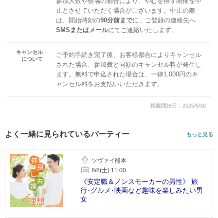
参加人数や会場の都合により、やむを得ず開催を中
止とさせていただく場合がございます。中止の際
は、開始時刻の
90分前まで
に、ご登録の連絡先へ
SMSまたはメール
にてご連絡いたします。
キャンセル
ご予約手続き完了後、お客様都合によりキャンセル
について
された場合、参加費と同額のキャンセル料が発生し
ます。無料で申込された場合は、一律1,000円のキ
ャンセル料をお支払いいただきます。
掲載開始日：2025/5/30
よく一緒に見られているパーティー
もっと見る
ツヴァイ熊本
8/8(土) 11:00
《安定職＆ノンスモーカーの男性》 旅
行･グルメ･映画など趣味を楽しみたい男
女