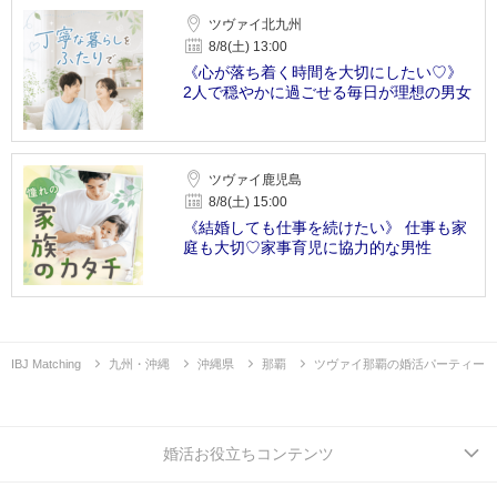
ツヴァイ北九州
8/8(土) 13:00
《心が落ち着く時間を大切にしたい♡》
2人で穏やかに過ごせる毎日が理想の男女
ツヴァイ鹿児島
8/8(土) 15:00
《結婚しても仕事を続けたい》 仕事も家
庭も大切♡家事育児に協力的な男性
IBJ Matching
九州・沖縄
沖縄県
那覇
ツヴァイ那覇の婚活パーティー
婚活お役立ちコンテンツ