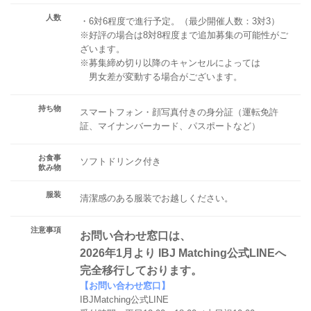
人数
・6対6程度で進行予定。（最少開催人数：3対3）
※好評の場合は8対8程度まで追加募集の可能性がご
ざいます。
※募集締め切り以降のキャンセルによっては
男女差が変動する場合がございます。
持ち物
スマートフォン・顔写真付きの身分証（運転免許
証、マイナンバーカード、パスポートなど）
お食事
ソフトドリンク付き
飲み物
服装
清潔感のある服装でお越しください。
注意事項
お問い合わせ窓口は、
2026年1月より IBJ Matching公式LINEへ
完全移行しております。
【お問い合わせ窓口】
IBJMatching公式LINE