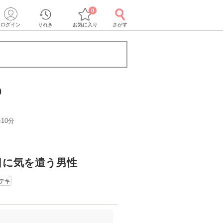
0
ログイン
りれき
お気に入り
さがす
0
10分
目に気を遣う男性
テキ