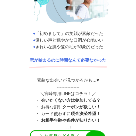
♦
「初めまして」の笑顔が素敵だった
♦
優しい声と穏やかな口調が心地いい
♦
きれいな肌や髪の毛が印象的だった
恋が始まるのに時間なんて必要なかった
素敵な出会いが見つかるかも…♥
---------------
＼宮崎専用LINEはコチラ！／
・
会いたくない方は参加してる？
・ お得な割引
クーポンが欲しい！
・ カード使わずに
現金決済希望！
・
お相手年齢や条件が知りたい！
↓↓↓