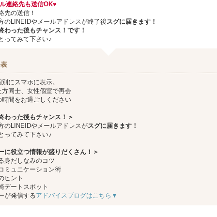
メール連絡先も送信OK♥
絡先の送信！
方のLINEIDやメールアドレスが終了後
スグに届きます！
終わった後もチャンス！です！
とってみて下さい♪
発表
個別にスマホに表示。
た方同士、女性個室で再会
の時間をお過ごしください
終わった後もチャンス！＞
方のLINEIDやメールアドレスが
スグに届きます！
とってみて下さい♪
ーに役立つ情報が盛りだくさん！＞
る身だしなみのコツ
コミュニケーション術
のヒント
崎デートスポット
ーが発信する
アドバイスブログはこちら▼