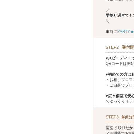
／
早割り過ぎても
＼
事前に
PARTY
STEP2
受付開
♥スピーディー
QRコードは開
♥初めての方は
・お相手プロフ
・ご自身でプロ
♥広々個室で安心
＼ゆっくりリラ
STEP3
約8分
個室で1対1だ
メモ機能でお相