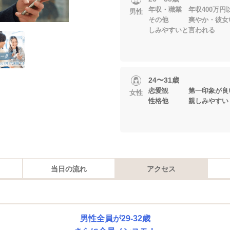
年収・職業 年収400万円以上 
男性
その他 爽やか・
しみやすいと言われる
24〜31歳
恋愛観 第一印象が
女性
性格他 親しみやすい・
当日の流れ
アクセス
男性全員が29-32歳