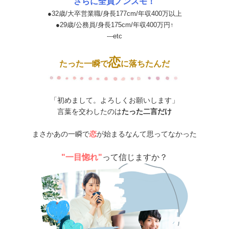
さらに全員ノンスモ！
●32歳/大卒営業職/身長177cm/年収400万以上
●29歳/公務員/身長175cm/年収400万円↑
---etc
恋
たった一瞬で
に落ちたんだ
「初めまして。よろしくお願いします」
言葉を交わしたのは
たった二言だけ
まさかあの一瞬で
恋
が始まるなんて思ってなかった
"一目惚れ"
って信じますか？