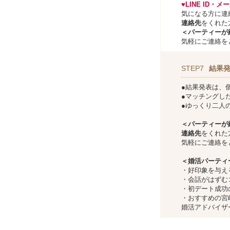
♥LINE ID・
気になる方に連
連絡先
をくれた
＜パーティーが
気軽にご連絡を
STEP7
結果
●結果発表は、
●マッチングし
●ゆっくり二人
＜パーティーが
連絡先
をくれた
気軽にご連絡を
＜婚活パーティ
・好印象を与え
・会話がはずむ
・初デート成功
・おすすめの宮
婚活アドバイザ