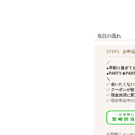
当日の流れ
STEP1
お申込
／
●早割り過ぎて
●PARTY★P
＼
✅
会いたくない方
✅
クーポンが欲
✅
現金決済に変
✅
現在申込中の
↓↓
お気軽にメッセ