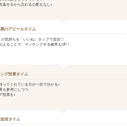
見返せるから忘れる心配もなし♪
投票のアピールタイム
』の気持ちを「いいね」タップで送信♡
伝えることで、マッチングする確率もUP！
チング投票タイム
持ってくれている方が一目で分かる♪
果も参考にしつつ
グ投票を♪
先送信タイム