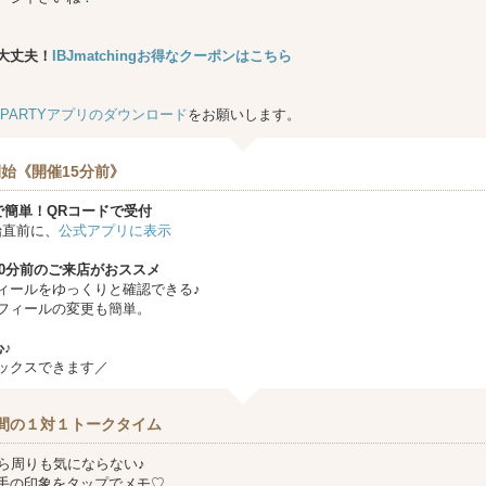
大丈夫！
IBJmatchingお得なクーポンはこちら
★PARTYアプリのダウンロード
をお願いします。
始《開催15分前》
で簡単！QRコードで受付
始直前に、
公式アプリに表示
10分前のご来店がおススメ
ィールをゆっくりと確認できる♪
フィールの変更も簡単。
♪
ックスできます／
間の１対１トークタイム
から周りも気にならない♪
手の印象をタップでメモ♡