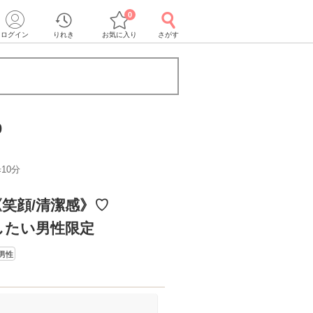
0
ログイン
りれき
お気に入り
さがす
0
10分
笑顔/清潔感》♡
したい男性限定
男性