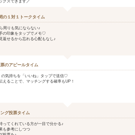
ックスできます／
間の１対１トークタイム
から周りも気にならない♪
手の印象をタップでメモ♡
見返せるから忘れる心配もなし♪
投票のアピールタイム
』の気持ちを「いいね」タップで送信♡
伝えることで、マッチングする確率もUP！
チング投票タイム
持ってくれている方が一目で分かる♪
果も参考にしつつ
グ投票を♪