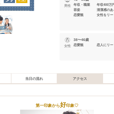
年収・職業 年収400万円以上
男性
容姿 清潔感のあ
恋愛観 女性をリード
38〜46歳
恋愛観 恋人にリード
女性
当日の流れ
アクセス
好
第一印象から
印象♡