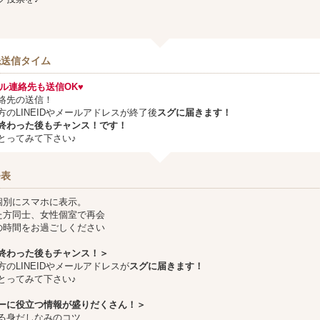
先送信タイム
メール連絡先も送信OK♥
絡先の送信！
方のLINEIDやメールアドレスが終了後
スグに届きます！
終わった後もチャンス！です！
とってみて下さい♪
発表
個別にスマホに表示。
た方同士、女性個室で再会
の時間をお過ごしください
終わった後もチャンス！＞
方のLINEIDやメールアドレスが
スグに届きます！
とってみて下さい♪
ーに役立つ情報が盛りだくさん！＞
る身だしなみのコツ