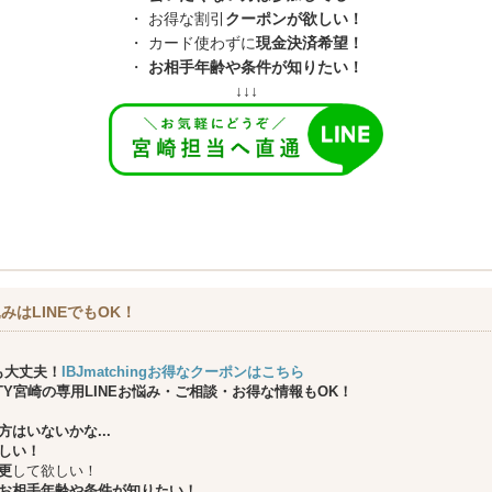
・ お得な割引
クーポンが欲しい！
・ カード使わずに
現金決済希望！
・
お相手年齢や条件が知りたい！
↓↓↓
みはLINEでもOK！
も大丈夫！
IBJmatchingお得なクーポンはこちら
ARTY宮崎の専用LINEお悩み・ご相談・お得な情報もOK！
はいないかな...
しい！
更
して欲しい！
お相手年齢や条件が知りたい！