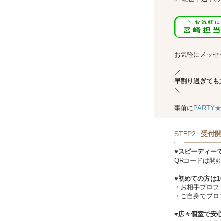
↓↓
お気軽にメッセ
／
早割り過ぎても
＼
事前に
PARTY
STEP2
受付開
♥スピーディー
QRコードは開
♥初めての方は
・お相手プロフ
・ご自身でプロ
♥広々個室で安心