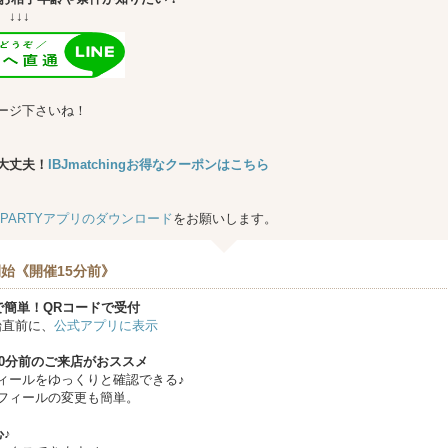
↓
ージ下さいね！
大丈夫！
IBJmatchingお得なクーポンはこちら
★PARTYアプリのダウンロード
をお願いします。
始《開催15分前》
で簡単！QRコードで受付
始直前に、
公式アプリに表示
10分前のご来店がおススメ
ィールをゆっくりと確認できる♪
フィールの変更も簡単。
♪