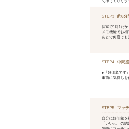
＼ゆっくりリラ
STEP3
約8分
個室で1対1だ
メモ機能でお相
あとで何度でも
STEP4
中間
●『好印象です
事前に気持ちを
STEP5
マッ
自分に好印象を
「いいね」の結
気軽にマッチン