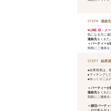
STEP6
連絡
♥LINE ID・
気になる方に連
連絡先
をくれた
＜パーティーが
気軽にご連絡を
STEP7
結果
●結果発表は、
●マッチングし
●ゆっくり二人
＜パーティーが
連絡先
をくれた
気軽にご連絡を
＜婚活パーティ
・好印象を与え