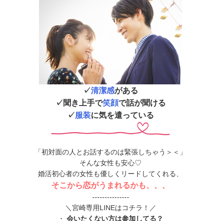
✓
清潔感
がある
✓
聞き上手
で
笑顔
で話が聞ける
✓
服装
に気を遣っている
「初対面の人とお話するのは緊張しちゃう＞＜」
そんな女性も安心♡
婚活初心者の女性も優しくリードしてくれる、
そこから
恋がうまれるかも、、、
---------------
＼宮崎専用LINEはコチラ！／
・
会いたくない方は参加してる？