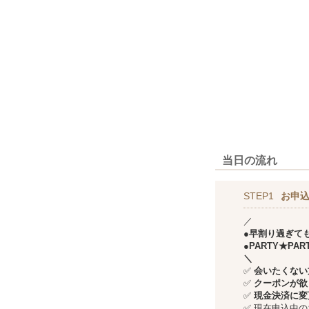
当日の流れ
STEP1
お申込
／
●早割り過ぎて
●PARTY★P
＼
✅
会いたくない方
✅
クーポンが欲
✅
現金決済に変
✅
現在申込中の