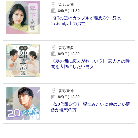
福岡/天神
8/9(日) 11:30
《ほのぼのカップルが理想♡》 身長
173cm以上の男性
福岡/博多
8/9(日) 13:30
《夏の間に恋人が欲しい♡》 恋人との時
間を大切にしたい男女
福岡/天神
8/9(日) 13:30
《20代限定♡》 親友みたいに仲のいい関
係が理想の方