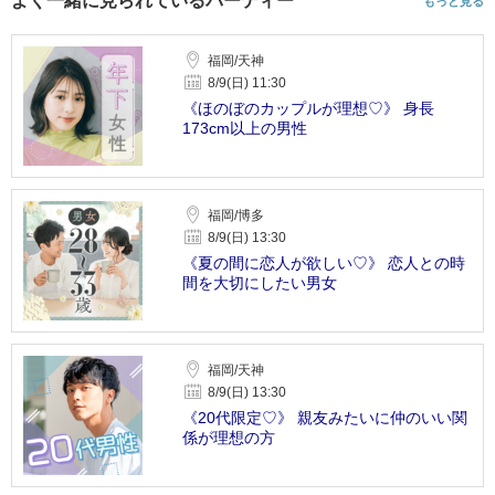
よく一緒に見られているパーティー
もっと見る
福岡/天神
8/9(日) 11:30
《ほのぼのカップルが理想♡》 身長
173cm以上の男性
福岡/博多
8/9(日) 13:30
《夏の間に恋人が欲しい♡》 恋人との時
間を大切にしたい男女
福岡/天神
8/9(日) 13:30
《20代限定♡》 親友みたいに仲のいい関
係が理想の方