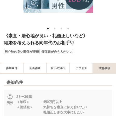
1
2
3
4
《素直・居心地が良い・礼儀正しいなど》
結婚を考えられる同年代のお相手♡
居心地の良い関係が理想
価値観が合う人がいい
参加条件
企画詳細
当日の流れ
アクセス
注意事項
参加条件
28〜36歳
＜年収＞ 450万円以上
男性
＜価値観＞ 気持ちを素直に伝え合いたい
礼儀正しさを大事にしたい