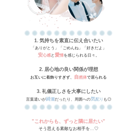
1.
気持ちを素直に伝え合いたい
「ありがとう」「ごめんね」「好きだよ」
安
愛
心感
と
情
を感じられる日々。
2.
居心地の良い関係が理想
自
お互いに着飾りすぎず、
然体
で居られる
3. 礼儀正しさを大事にしたい
綺
気
言葉遣いが
麗
だったり、周囲への
配り
も◎
"これからも、ずっと隣に居たい"
そう思える素敵なお相手を…♡