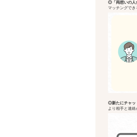
◎「両想いの人
マッチングでき
◎新た
にチャッ
より相手と連絡