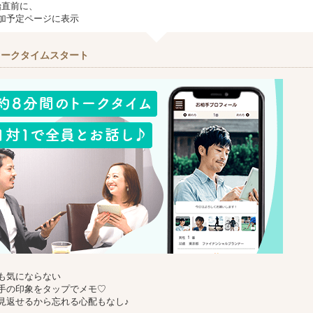
始直前に、
加予定ページに表示
トークタイムスタート
も気にならない
手の印象をタップでメモ♡
見返せるから忘れる心配もなし♪