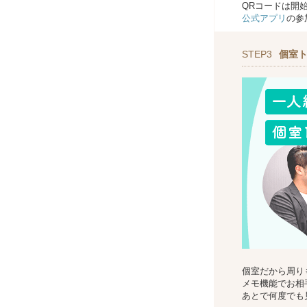
QRコードは開
公式アプリ
の参
STEP3
個室
個室だから周り
メモ機能でお相
あとで何度でも