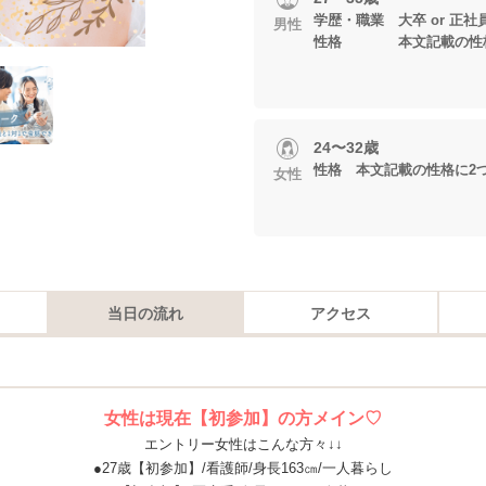
学歴・職業 大卒 or 正社
男性
性格 本文記載の性格
24〜32歳
性格 本文記載の性格に2
女性
当日の流れ
アクセス
女性は現在【初参加】の方メイン♡
エントリー女性はこんな方々↓↓
●27歳【初参加】/看護師/身長163㎝/一人暮らし