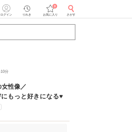
0
ログイン
りれき
お気に入り
さがす
10分
の女性像／
びにもっと好きになる♥
！