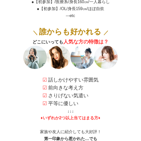
●【初参加】/医療系/身長160㎝/一人暮らし
●【初参加】/OL/身長159㎝/ほぼ自炊
---etc
誰からも好かれる
＼
／
人気な方の特徴は？
どこにいっても
☑
話しかけやすい雰囲気
☑
前向きな考え方
☑
さりげない気遣い
☑
平等に優しい
↓↓↓
♦いずれか2つ以上当てはまる方♦
家族や友人に紹介しても大好評！
第一印象から惹かれた…でも