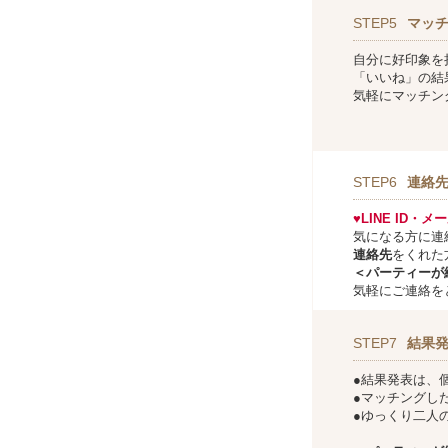
STEP5
マッ
自分に好印象を
「いいね」の結
気軽にマッチン
STEP6
連絡
♥LINE ID・
気になる方に連
連絡先
をくれた
＜パーティーが
気軽にご連絡を
STEP7
結果
●結果発表は、
●マッチングし
●ゆっくり二人