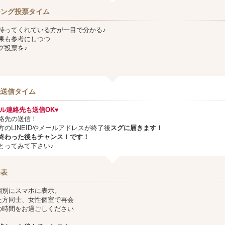
チング投票タイム
持ってくれている方が一目で分かる♪
果も参考にしつつ
グ投票を♪
先送信タイム
メール連絡先も送信OK♥
絡先の送信！
方のLINEIDやメールアドレスが終了後
スグに届きます！
終わった後もチャンス！です！
とってみて下さい♪
発表
個別にスマホに表示。
た方同士、女性個室で再会
の時間をお過ごしください