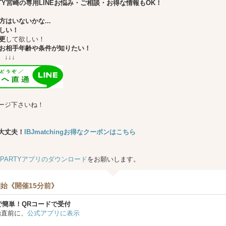
ARTY宮崎の専用LINEお悩み・ご相談・お得な情報もOK！
はいないかな...
しい！
更
して欲しい！
お相手年齢や条件が知りたい！
↓
ージ下さいね！
大丈夫！
IBJmatchingお得なクーポンはこちら
★PARTYアプリのダウンロード
をお願いします。
始《開催15分前》
で簡単！QRコードで受付
始直前に、
公式アプリに表示