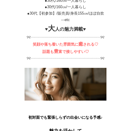
●30代/160㎝/一人暮らし
●30代/160㎝/一人暮らし
●30代【初参加】/販売員/身長155㎝/ほぼ自炊
---etc
大
♥
人の魅力満載♥
୨୧┈┈┈┈┈┈┈┈┈┈┈┈┈┈┈┈┈୨୧
癒
笑顔や落ち着いた雰囲気に
される♡
豊
話題も
富で接しやすい♡
୨୧┈┈┈┈┈┈┈┈┈┈┈┈┈┈┈┈┈୨୧
初対面でも緊張しらずの出会いになる予感♪
魅力を活かして