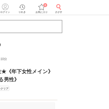
0
ログイン
りれき
お気に入り
さがす
0
10分
性★《年下女性メイン》
る男性》
件クリア