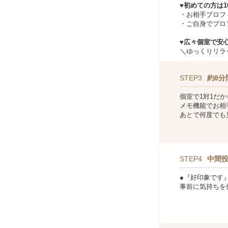
♥初めての方は
・お相手プロフ
・ご自身でプロ
♥広々個室で安心
＼ゆっくりリラ
STEP3
約8分
個室で1対1だ
メモ機能でお相
あとで何度でも
STEP4
中間
●『好印象です
事前に気持ちを