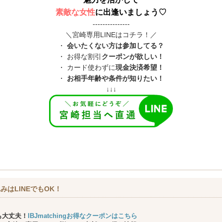
素敵な女性
に出逢いましょう♡
---------------
＼宮崎専用LINEはコチラ！／
・
会いたくない方は参加してる？
・ お得な割引
クーポンが欲しい！
・ カード使わずに
現金決済希望！
・
お相手年齢や条件が知りたい！
↓↓↓
みはLINEでもOK！
も大丈夫！
IBJmatchingお得なクーポンはこちら