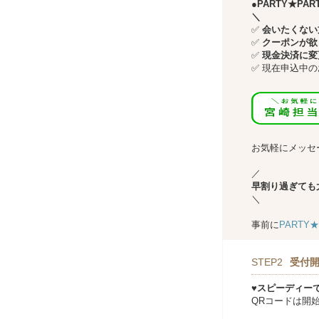
●PARTY★P
＼
✅
会いたくない方
✅
クーポンが欲
✅
現金決済に変
✅
現在申込中の
↓↓
お気軽にメッセ
／
早割り過ぎても
＼
事前に
PARTY
STEP2
受付開
♥スピーディー
QRコードは開