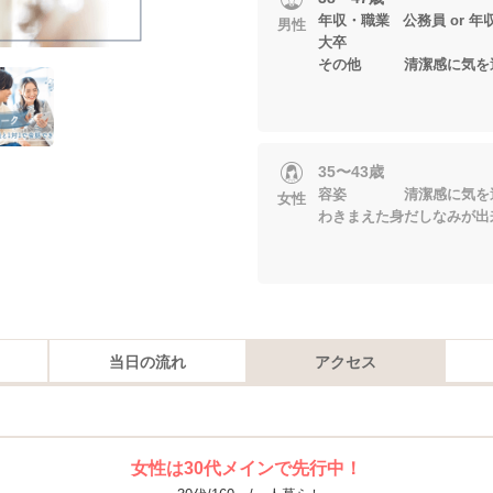
年収・職業 公務員 or 年収4
男性
大卒
その他 清潔感に気を
35〜43歳
容姿 清潔感に気
女性
わきまえた身だしなみが出
当日の流れ
アクセス
女性は30代メインで先行中！