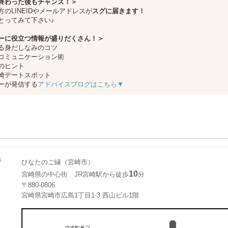
終わった後もチャンス！＞
方のLINEIDやメールアドレスが
スグに届きます！
とってみて下さい♪
ーに役立つ情報が盛りだくさん！＞
る身だしなみのコツ
コミュニケーション術
のヒント
崎デートスポット
ーが発信する
アドバイスブログはこちら▼
所
ひなたのご縁（宮崎市）
10
宮崎県の中心街 JR宮崎駅から徒歩
分
〒880-0806
宮崎県宮崎市広島1丁目1-3 西山ビル1階