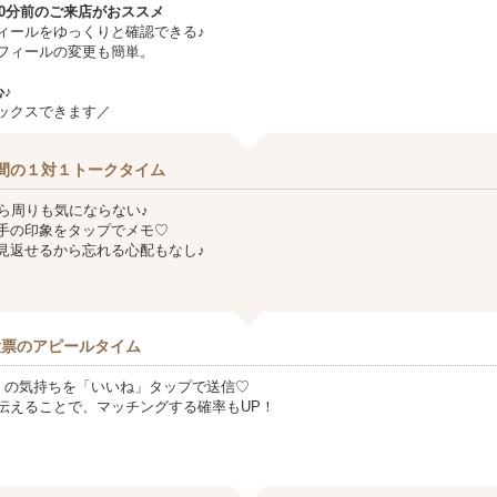
10分前のご来店がおススメ
ィールをゆっくりと確認できる♪
フィールの変更も簡単。
♪
ックスできます／
間の１対１トークタイム
から周りも気にならない♪
手の印象をタップでメモ♡
見返せるから忘れる心配もなし♪
投票のアピールタイム
』の気持ちを「いいね」タップで送信♡
伝えることで、マッチングする確率もUP！