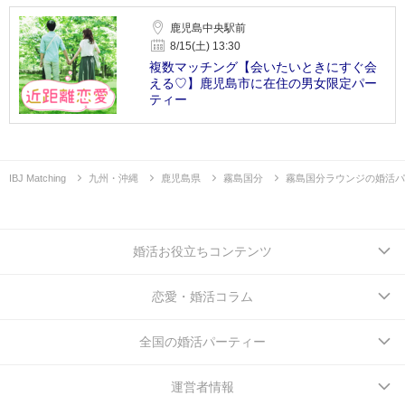
鹿児島中央駅前
8/15(土) 13:30
複数マッチング【会いたいときにすぐ会
える♡】鹿児島市に在住の男女限定パー
ティー
IBJ Matching
九州・沖縄
鹿児島県
霧島国分
霧島国分ラウンジの婚活パ
婚活お役立ちコンテンツ
恋愛・婚活コラム
全国の婚活パーティー
運営者情報