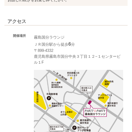
アクセス
開催場所
霧島国分ラウンジ
6
ＪＲ国分駅から徒歩
分
〒899-4332
鹿児島県霧島市国分中央３丁目１２−１センタービ
ル１F