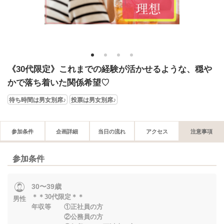
1
2
3
4
《30代限定》これまでの経験が活かせるような、穏や
かで落ち着いた関係希望♡
待ち時間は男女別席♪
投票は男女別席♪
参加条件
企画詳細
当日の流れ
アクセス
注意事項
参加条件
30〜39歳
＊＊30代限定＊＊
男性
年収等 ①正社員の方
②公務員の方