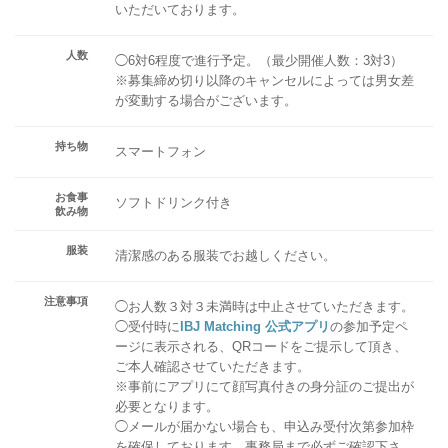
いただいております。
人数
◯6対6程度で進行予定。（最少開催人数：3対3）
※募集締め切り以降のキャンセルによっては男女差
が変動する場合がございます。
持ち物
スマートフォン
お食事
ソフトドリンク付き
飲み物
服装
清潔感のある服装でお越しください。
注意事項
◯お人数３対３未満時は中止させていただきます。
◯受付時に
IBJ Matching 公式アプリ
の参加予定ペ
ージに表示される、QRコードをご提示して頂き、
ご本人確認させていただきます。
※事前にアプリにて顔写真付きの身分証のご提出が
必要となります。
◯メールが届かない場合も、申込み受付次第参加枠
を確保しております。事務局まで必ずご確認下さ