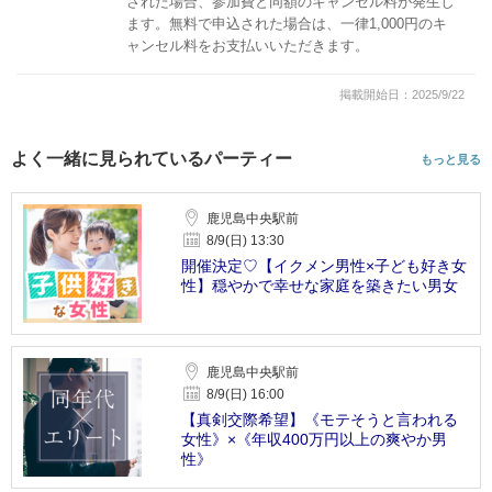
された場合、参加費と同額のキャンセル料が発生し
ます。無料で申込された場合は、一律1,000円のキ
ャンセル料をお支払いいただきます。
掲載開始日：2025/9/22
よく一緒に見られているパーティー
もっと見る
鹿児島中央駅前
8/9(日) 13:30
開催決定♡【イクメン男性×子ども好き女
性】穏やかで幸せな家庭を築きたい男女
鹿児島中央駅前
8/9(日) 16:00
【真剣交際希望】《モテそうと言われる
女性》×《年収400万円以上の爽やか男
性》