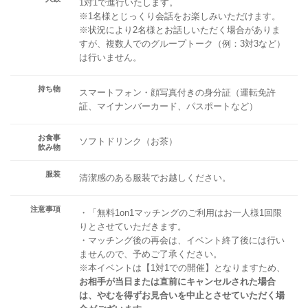
1対1で進行いたします。
※1名様とじっくり会話をお楽しみいただけます。
※状況により2名様とお話しいただく場合がありま
すが、複数人でのグループトーク（例：3対3など）
は行いません。
持ち物
スマートフォン・顔写真付きの身分証（運転免許
証、マイナンバーカード、パスポートなど）
お食事
ソフトドリンク（お茶）
飲み物
服装
清潔感のある服装でお越しください。
注意事項
・「無料1on1マッチングのご利用はお一人様1回限
りとさせていただきます。
・マッチング後の再会は、イベント終了後には行い
ませんので、予めご了承ください。
※本イベントは【1対1での開催】となりますため、
お相手が当日または直前にキャンセルされた場合
は、やむを得ずお見合いを中止とさせていただく場