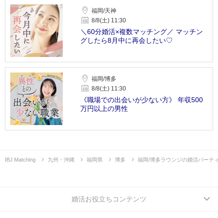
福岡/天神
8/8(土) 11:30
＼60分婚活×複数マッチング／ マッチン
グしたら8月中に再会したい♡
福岡/博多
8/8(土) 11:30
《職場での出会いが少ない方》 年収500
万円以上の男性
IBJ Matching
九州・沖縄
福岡県
博多
福岡/博多ラウンジの婚活パーテ
婚活お役立ちコンテンツ