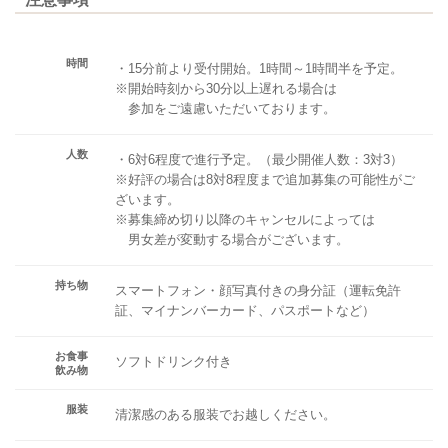
時間
・15分前より受付開始。1時間～1時間半を予定。
※開始時刻から30分以上遅れる場合は
参加をご遠慮いただいております。
人数
・6対6程度で進行予定。（最少開催人数：3対3）
※好評の場合は8対8程度まで追加募集の可能性がご
ざいます。
※募集締め切り以降のキャンセルによっては
男女差が変動する場合がございます。
持ち物
スマートフォン・顔写真付きの身分証（運転免許
証、マイナンバーカード、パスポートなど）
お食事
ソフトドリンク付き
飲み物
服装
清潔感のある服装でお越しください。