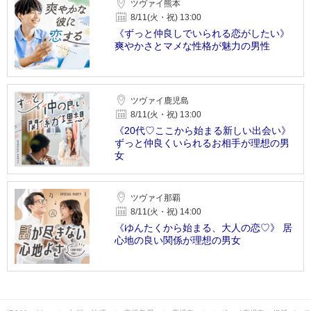
ツヴァイ熊本
8/11(火・祝) 13:00
《ずっと仲良しでいられる恋がしたい》
爽やかさとマメな性格が魅力の男性
ツヴァイ鹿児島
8/11(火・祝) 13:00
《20代♡ここから始まる新しい出会い》
ずっと仲良くいられるお相手が理想の男
女
ツヴァイ那覇
8/11(火・祝) 14:00
《ゆんたくから始まる、大人の恋♡》 居
心地の良い関係が理想の男女