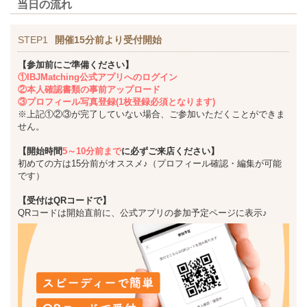
当日の流れ
STEP1
開催15分前より受付開始
【参加前にご準備ください】
①IBJMatching公式アプリへのログイン
②本人確認書類の事前アップロード
③プロフィール写真登録(1枚登録必須となります)
※上記①②③が完了していない場合、ご参加いただくことができま
せん。
【開始時間
5～10分前まで
に必ずご来店ください】
初めての方は15分前がオススメ♪（プロフィール確認・編集が可能
です）
【受付はQRコードで】
QRコードは開始直前に、公式アプリの参加予定ページに表示♪