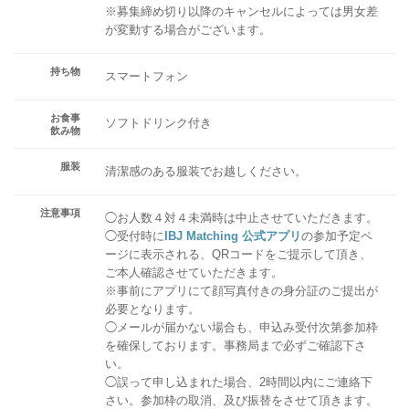
※募集締め切り以降のキャンセルによっては男女差
が変動する場合がございます。
持ち物
スマートフォン
お食事
ソフトドリンク付き
飲み物
服装
清潔感のある服装でお越しください。
注意事項
◯お人数４対４未満時は中止させていただきます。
◯受付時に
IBJ Matching 公式アプリ
の参加予定ペ
ージに表示される、QRコードをご提示して頂き、
ご本人確認させていただきます。
※事前にアプリにて顔写真付きの身分証のご提出が
必要となります。
◯メールが届かない場合も、申込み受付次第参加枠
を確保しております。事務局まで必ずご確認下さ
い。
◯誤って申し込まれた場合、2時間以内にご連絡下
さい。参加枠の取消、及び振替をさせて頂きます。