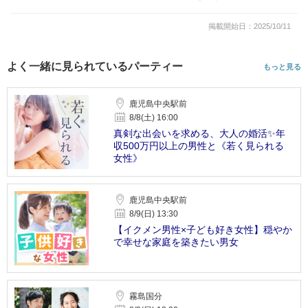
掲載開始日：2025/10/11
よく一緒に見られているパーティー
もっと見る
鹿児島中央駅前
8/8(土) 16:00
真剣な出会いを求める、大人の婚活✨年
収500万円以上の男性と《若く見られる
女性》
鹿児島中央駅前
8/9(日) 13:30
【イクメン男性×子ども好き女性】穏やか
で幸せな家庭を築きたい男女
霧島国分