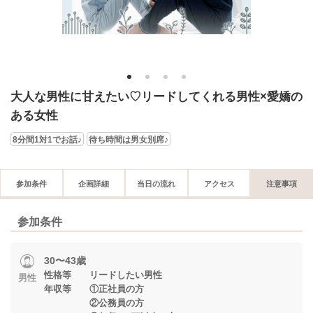
1
2
3
4
大人な男性に甘えたい♡リードしてくれる男性×愛嬌の
ある女性
8分間1対1でお話♪
待ち時間は男女別席♪
参加条件
企画詳細
当日の流れ
アクセス
注意事項
参加条件
30〜43歳
性格等 リードしたい男性
男性
年収等 ①正社員の方
②公務員の方