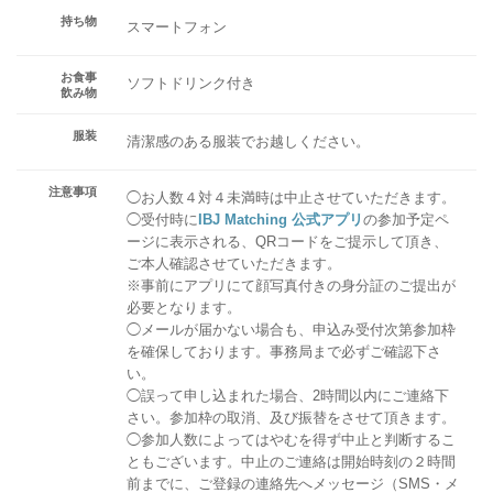
持ち物
スマートフォン
お食事
ソフトドリンク付き
飲み物
服装
清潔感のある服装でお越しください。
注意事項
◯お人数４対４未満時は中止させていただきます。
◯受付時に
IBJ Matching 公式アプリ
の参加予定ペ
ージに表示される、QRコードをご提示して頂き、
ご本人確認させていただきます。
※事前にアプリにて顔写真付きの身分証のご提出が
必要となります。
◯メールが届かない場合も、申込み受付次第参加枠
を確保しております。事務局まで必ずご確認下さ
い。
◯誤って申し込まれた場合、2時間以内にご連絡下
さい。参加枠の取消、及び振替をさせて頂きます。
◯参加人数によってはやむを得ず中止と判断するこ
ともございます。中止のご連絡は開始時刻の２時間
前までに、ご登録の連絡先へメッセージ（SMS・メ