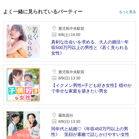
よく一緒に見られているパーティー
もっと見る
鹿児島中央駅前
8/8(土) 16:00
真剣な出会いを求める、大人の婚活✨年
収500万円以上の男性と《若く見られる
女性》
鹿児島中央駅前
8/9(日) 13:30
【イクメン男性×子ども好き女性】穏やか
で幸せな家庭を築きたい男女
霧島国分
8/9(日) 13:30
同年代と結婚♡《年収450万円以上の男
性》 笑顔が素敵で話しかけやすい女性