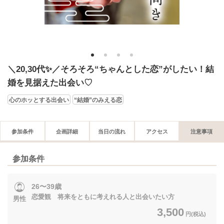
1
2
3
4
＼20,30代✨／そろそろ“ちゃんとした恋”がしたい！結
婚を見据えた出会い♡
心のホッとする出会い
“結婚”のみえる恋
参加条件
企画詳細
当日の流れ
アクセス
注意事項
参加条件
26〜39歳
恋愛観 将来をともに考えれる人と出会いたい方
男性
3,500
円(税込)