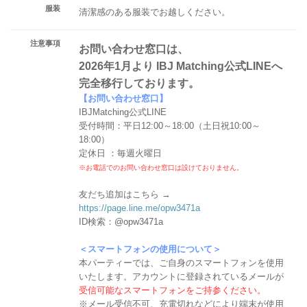
服装
清潔感のある服装でお越しください。
注意事項
お問い合わせ窓口は、
2026年1月より IBJ Matching公式LINEへ
完全移行しております。
【お問い合わせ窓口】
IBJMatching公式LINE
受付時間：平日12:00～18:00（土日祝10:00～
18:00）
定休日 ：毎週火曜日
※お電話でのお問い合わせ窓口は設けておりません。
友だち追加はこちら →
https://page.line.me/opw3471a
ID検索：@opw3471a
＜スマートフォンの使用について＞
本パーティーでは、ご自身のスマートフォンを使用
いたします。アカウントに登録されているメールが
受信可能なスマートフォンをご持参ください。
※メール受信不可、充電切れなどにより端末が使用