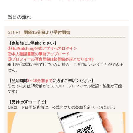
当日の流れ
STEP1
開催15分前より受付開始
【参加前にご準備ください】
①IBJMatching公式アプリへのログイン
②本人確認書類の事前アップロード
③プロフィール写真登録(1枚登録必須となります)
※上記①②③が完了していない場合、ご参加いただくことができま
せん。
【開始時間
5～10分前まで
に必ずご来店ください】
初めての方は15分前がオススメ♪（プロフィール確認・編集が可能
です）
【受付はQRコードで】
QRコードは開始直前に、公式アプリの参加予定ページに表示♪