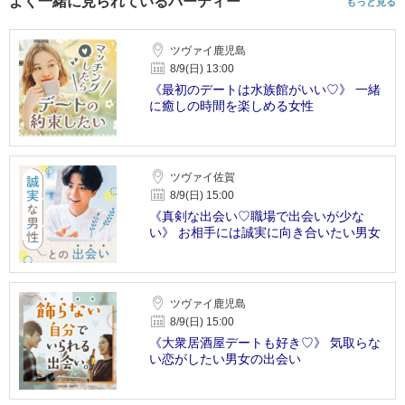
よく一緒に見られているパーティー
もっと見る
ツヴァイ鹿児島
8/9(日) 13:00
《最初のデートは水族館がいい♡》 一緒
に癒しの時間を楽しめる女性
ツヴァイ佐賀
8/9(日) 15:00
《真剣な出会い♡職場で出会いが少な
い》 お相手には誠実に向き合いたい男女
ツヴァイ鹿児島
8/9(日) 15:00
《大衆居酒屋デートも好き♡》 気取らな
い恋がしたい男女の出会い