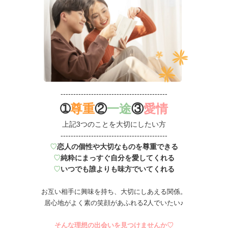
------------------------------------------
➀
尊重
②
一途
③
愛情
上記3つのことを大切にしたい方
------------------------------------------
♡
恋人の個性や大切なものを尊重できる
♡
純粋にまっすぐ自分を愛してくれる
♡
いつでも誰よりも味方でいてくれる
お互い相手に興味を持ち、大切にしあえる関係。
居心地がよく素の笑顔があふれる2人でいたい♪
そんな理想の出会いを見つけませんか♡