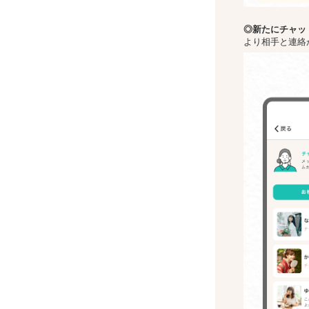
◎新た
にチャッ
より相手と連絡