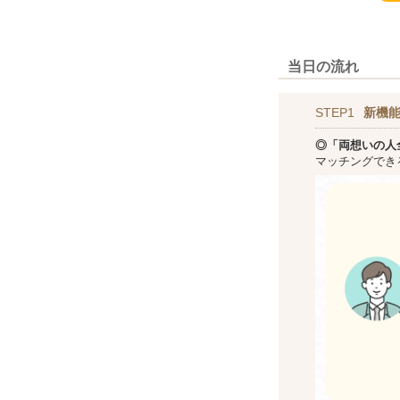
当日の流れ
STEP1
新機
◎「両想いの人
マッチングでき