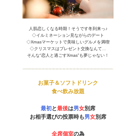
人肌恋しくなる時期！そうです冬到来っ♪
◇イルミネーション見ながらのデート
◇Xmasマーケットで美味しいグルメを満喫
◇クリスマスはプレゼント交換なんて…
そんな“恋人と過ごすXmas”も夢じゃない！
お菓子＆ソフトドリンク
食べ飲み放題
最初
と
最後
は
男
女
別席
お相手選びの投票時も
男
女
別席
全席個室
の為