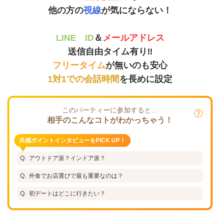
他の方の
視線
が気にならない！
LINE ID
＆
メールアドレス
送信自由タイム有り‼
フリータイム
が無いのも安心
1対1での会話時間
を長めに設定
このパーティーに参加すると…
相手のこんなコトがわかっちゃう！
共感ポイントインタビューをPICK UP！
アウトドア派？インドア派？
外食でお店選びで最も重要なのは？
初デートはどこに行きたい？