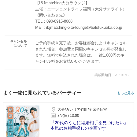
【IBJmatching大分ラウンジ】
主催：エージェントライフ福岡（大分サテライト）
《問い合わせ先》
TEL：090-8915-8088
Mail : ibjmatching-oita-lounge@balsfukuoka.co.jp
キャンセル
ご予約手続き完了後、お客様都合によりキャンセル
について
された場合、参加費と同額のキャンセル料が発生し
ます。無料で申込された場合は、一律1,000円のキ
ャンセル料をお支払いいただきます。
掲載開始日：2021/1/12
よく一緒に見られているパーティー
もっと見る
大分/ガレリア竹町/全席半個室
8/9(日) 13:00
『20代のうちに結婚相手を見つけたい』
本気のお相手探しの企画です