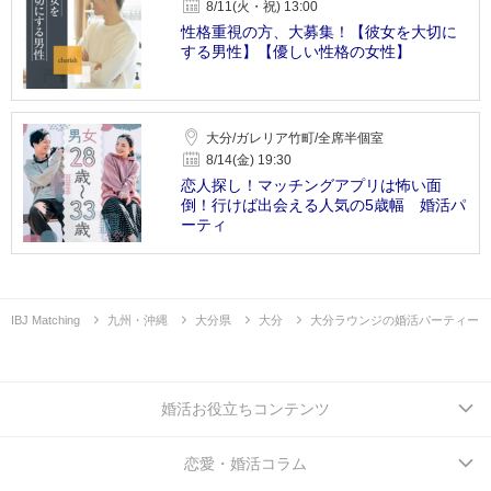
8/11(火・祝) 13:00
性格重視の方、大募集！【彼女を大切に
する男性】【優しい性格の女性】
大分/ガレリア竹町/全席半個室
8/14(金) 19:30
恋人探し！マッチングアプリは怖い面
倒！行けば出会える人気の5歳幅 婚活パ
ーティ
IBJ Matching
九州・沖縄
大分県
大分
大分ラウンジの婚活パーティー
婚活お役立ちコンテンツ
恋愛・婚活コラム