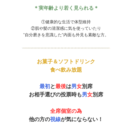
＊実年齢より若く見られる＊
①健康的な生活で体型維持
②肌や髪の清潔感に気を使っていたり
”自分磨きを意識した”内面も外見も素敵な方。
お菓子＆ソフトドリンク
食べ飲み放題
最初
と
最後
は
男
女
別席
お相手選びの投票時も
男
女
別席
全席個室の為
他の方の
視線
が気にならない！