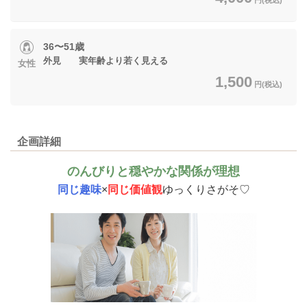
36〜51歳
外見 実年齢より若く見える
女性
1,500
円(税込)
企画詳細
のんびりと穏やかな関係が理想
同じ趣味
×
同じ価値観
ゆっくりさがそ♡