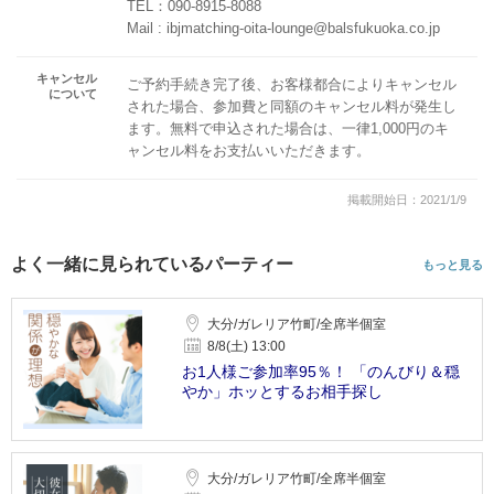
TEL：090-8915-8088
Mail : ibjmatching-oita-lounge@balsfukuoka.co.jp
キャンセル
ご予約手続き完了後、お客様都合によりキャンセル
について
された場合、参加費と同額のキャンセル料が発生し
ます。無料で申込された場合は、一律1,000円のキ
ャンセル料をお支払いいただきます。
掲載開始日：2021/1/9
よく一緒に見られているパーティー
もっと見る
大分/ガレリア竹町/全席半個室
8/8(土) 13:00
お1人様ご参加率95％！ 「のんびり＆穏
やか」ホッとするお相手探し
大分/ガレリア竹町/全席半個室