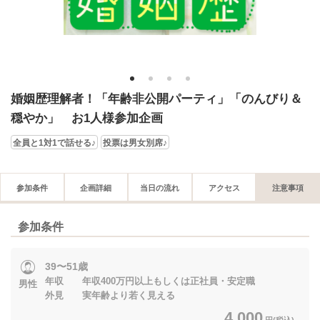
1
2
3
4
婚姻歴理解者！「年齢非公開パーティ」「のんびり＆
穏やか」 お1人様参加企画
全員と1対1で話せる♪
投票は男女別席♪
参加条件
企画詳細
当日の流れ
アクセス
注意事項
参加条件
39〜51歳
年収 年収400万円以上もしくは正社員・安定職
男性
外見 実年齢より若く見える
4,000
円(税込)