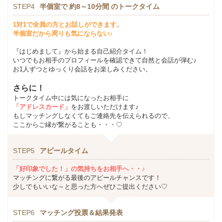
STEP4
半個室で 約8～10分間 のトークタイム
1対1で全員の方とお話しができます。
半個室だから周りも気にならない♪
『はじめまして』から始まる自己紹介タイム！
いつでもお相手のプロフィールを確認できて自然と会話が弾む♪
お1人ずつとゆっくり会話をお楽しみください。
さらに！
トークタイム中には気になったお相手に
「アドレスカード」
をお渡しいただけます♪
もしマッチングしなくてもご連絡先を伝えられるので、
ここからご縁が繋がることも・・・♡
STEP5
アピールタイム
「好印象でした！」の気持ちをお相手へ・・♪
マッチングに繋がる最後のアピールチャンスです！
少しでもいいな～と思った方へぜひご提出ください♡
STEP6
マッチング投票＆結果発表