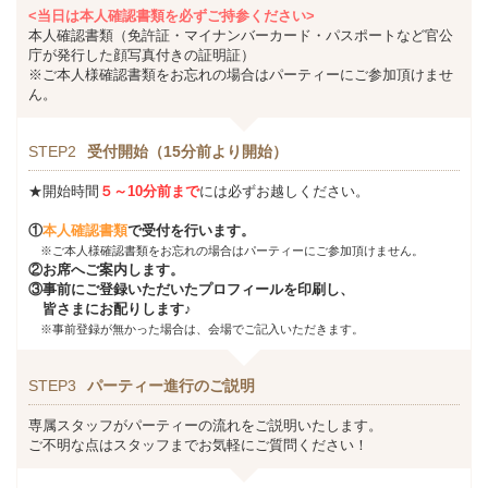
<当日は本人確認書類を必ずご持参ください>
本人確認書類（免許証・マイナンバーカード・パスポートなど官公
庁が発行した顔写真付きの証明証）
※ご本人様確認書類をお忘れの場合はパーティーにご参加頂けませ
ん。
STEP2
受付開始（15分前より開始）
★開始時間
５～10分前まで
には必ずお越しください。
①
本人確認書類
で受付を行います。
※ご本人様確認書類をお忘れの場合はパーティーにご参加頂けません。
②お席へご案内します。
③事前にご登録いただいたプロフィールを印刷し、
皆さまにお配りします♪
※事前登録が無かった場合は、会場でご記入いただきます。
STEP3
パーティー進行のご説明
専属スタッフがパーティーの流れをご説明いたします。
ご不明な点はスタッフまでお気軽にご質問ください！