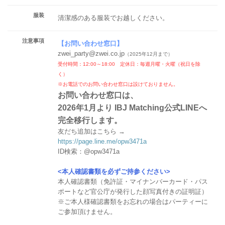
服装
清潔感のある服装でお越しください。
注意事項
【
お問い合わせ窓口
】
zwei_party@zwei.co.jp
（2025年12月まで）
受付時間：12:00～18:00 定休日：毎週月曜・火曜（祝日を除
く）
※お電話でのお問い合わせ窓口は設けておりません。
お問い合わせ窓口は、
2026年1月より IBJ Matching公式LINEへ
完全移行します。
友だち追加はこちら →
https://page.line.me/opw3471a
ID検索：@opw3471a
<本人確認書類を必ずご持参ください>
本人確認書類（免許証・マイナンバーカード・パス
ポートなど官公庁が発行した顔写真付きの証明証）
※ご本人様確認書類をお忘れの場合はパーティーに
ご参加頂けません。