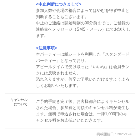
<中止判断につきまして>
参加人数や会場の都合によってはやむを得ず中止と
判断することもございます。
中止のご連絡は開始時刻の90分前までに、ご登録の
連絡先へメッセージ（SMS・メール）にてお送りし
ます。
<注意事項>
本パーティーは紙シートを利用した「スタンダード
パーティー」となっており、
アピールタイムで受け取った「いいね」は会員ラン
クには反映されません。
恐れ入りますが、何卒ご了承いただけますようよろ
しくお願いいたします。
キャンセル
ご予約手続き完了後、お客様都合によりキャンセル
について
された場合、参加費と同額のキャンセル料が発生し
ます。無料で申込された場合は、一律1,000円のキ
ャンセル料をお支払いいただきます。
掲載開始日：2025/12/6