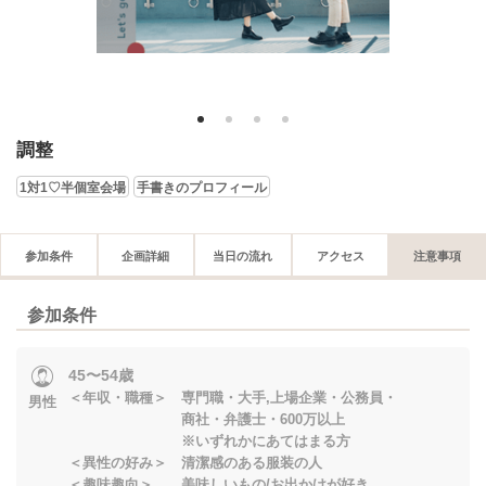
1
2
3
4
調整
1対1♡半個室会場
手書きのプロフィール
参加条件
企画詳細
当日の流れ
アクセス
注意事項
参加条件
45〜54歳
＜年収・職種＞ 専門職・大手,上場企業・公務員・
男性
商社・弁護士・600万以上
※いずれかにあてはまる方
＜異性の好み＞ 清潔感のある服装の人
＜趣味趣向＞ 美味しいもの/お出かけが好き