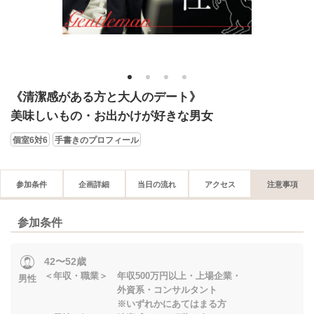
1
2
3
4
《清潔感がある方と大人のデート》
美味しいもの・お出かけが好きな男女
個室6対6
手書きのプロフィール
参加条件
企画詳細
当日の流れ
アクセス
注意事項
参加条件
42〜52歳
＜年収・職業＞ 年収500万円以上・上場企業・
男性
外資系・コンサルタント
※いずれかにあてはまる方