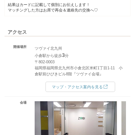
結果はカードに記載して個別にお伝えします！
マッチングした方はお席で再会＆連絡先の交換へ♡
アクセス
開催場所
ツヴァイ北九州
3
小倉駅から徒歩
分
〒802-0003
福岡県福岡県北九州市小倉北区米町1丁目1-11 小
倉駅前ひびきビル8階『ツヴァイ会場』
マップ・アクセス案内を見る
会場