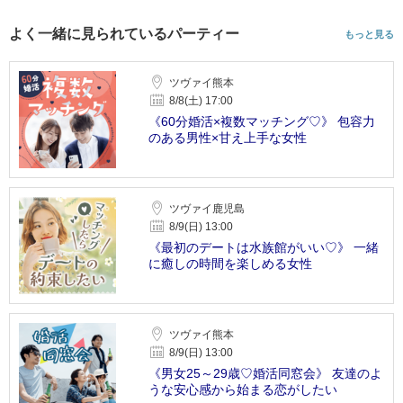
よく一緒に見られているパーティー
もっと見る
ツヴァイ熊本
8/8(土) 17:00
《60分婚活×複数マッチング♡》 包容力
のある男性×甘え上手な女性
ツヴァイ鹿児島
8/9(日) 13:00
《最初のデートは水族館がいい♡》 一緒
に癒しの時間を楽しめる女性
ツヴァイ熊本
8/9(日) 13:00
《男女25～29歳♡婚活同窓会》 友達のよ
うな安心感から始まる恋がしたい