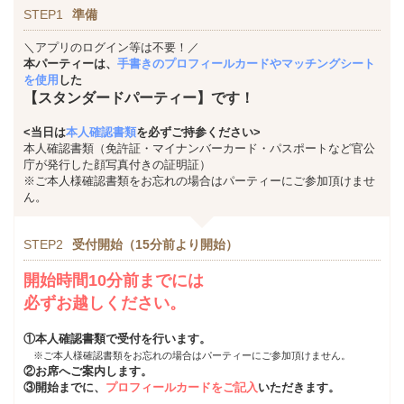
STEP1
準備
＼アプリのログイン等は不要！／
本パーティーは、
手書きのプロフィールカードやマッチングシート
を使用
した
【スタンダードパーティー】です！
<当日は
本人確認書類
を必ずご持参ください>
本人確認書類（免許証・マイナンバーカード・パスポートなど官公
庁が発行した顔写真付きの証明証）
※ご本人様確認書類をお忘れの場合はパーティーにご参加頂けませ
ん。
STEP2
受付開始（15分前より開始）
開始時間10分前までには
必ずお越しください。
①本人確認書類で受付を行います。
※ご本人様確認書類をお忘れの場合はパーティーにご参加頂けません。
②お席へご案内します。
③開始までに、
プロフィールカードをご記入
いただきます。