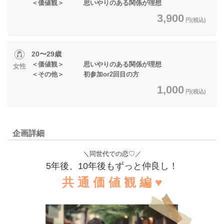
＜価値観＞ 思いやりのある関係が理想
3,900
円(税込)
20〜29歳
＜価値観＞ 思いやりのある関係が理想
女性
＜その他＞ 初参加or2回目の方
1,000
円(税込)
企画詳細
＼同世代での恋♡／
5年後、10年後もずっと仲良し！
共 通 価 値 観 編 ♥