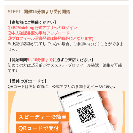
STEP1
開催15分前より受付開始
【参加前にご準備ください】
①IBJMatching公式アプリへのログイン
②本人確認書類の事前アップロード
③プロフィール写真登録(1枚登録必須となります)
※上記①②③が完了していない場合、ご参加いただくことができま
せん。
【開始時間
5～10分前まで
に必ずご来店ください】
初めての方は15分前がオススメ♪（プロフィール確認・編集が可能
です）
【受付はQRコードで】
QRコードは開始直前に、公式アプリの参加予定ページに表示♪