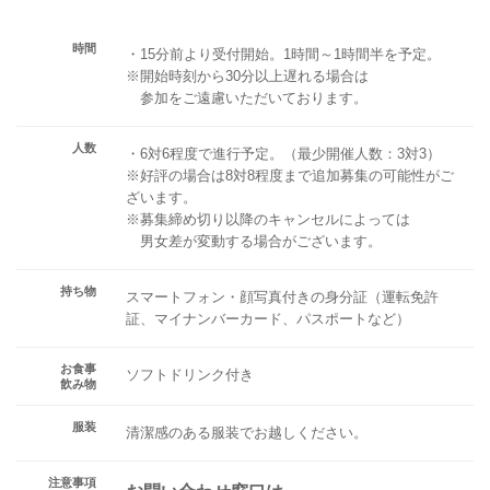
時間
・15分前より受付開始。1時間～1時間半を予定。
※開始時刻から30分以上遅れる場合は
参加をご遠慮いただいております。
人数
・6対6程度で進行予定。（最少開催人数：3対3）
※好評の場合は8対8程度まで追加募集の可能性がご
ざいます。
※募集締め切り以降のキャンセルによっては
男女差が変動する場合がございます。
持ち物
スマートフォン・顔写真付きの身分証（運転免許
証、マイナンバーカード、パスポートなど）
お食事
ソフトドリンク付き
飲み物
服装
清潔感のある服装でお越しください。
注意事項