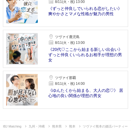
8/11(火・祝) 13:00
《ずっと仲良しでいられる恋がしたい》
爽やかさとマメな性格が魅力の男性
ツヴァイ鹿児島
8/11(火・祝) 13:00
《20代♡ここから始まる新しい出会い》
ずっと仲良くいられるお相手が理想の男
女
ツヴァイ那覇
8/11(火・祝) 14:00
《ゆんたくから始まる、大人の恋♡》 居
心地の良い関係が理想の男女
IBJ Matching
九州・沖縄
熊本県
熊本
ツヴァイ熊本の婚活パーティー