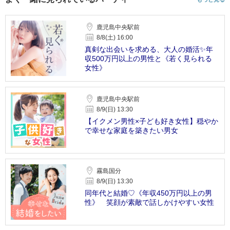
鹿児島中央駅前
8/8(土) 16:00
真剣な出会いを求める、大人の婚活✨年
収500万円以上の男性と《若く見られる
女性》
鹿児島中央駅前
8/9(日) 13:30
【イクメン男性×子ども好き女性】穏やか
で幸せな家庭を築きたい男女
霧島国分
8/9(日) 13:30
同年代と結婚♡《年収450万円以上の男
性》 笑顔が素敵で話しかけやすい女性