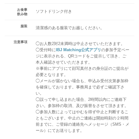
お食事
ソフトドリンク付き
飲み物
服装
清潔感のある服装でお越しください。
注意事項
◯お人数2対2未満時は中止させていただきます。
◯受付時に
IBJ Matching公式アプリ
の参加予定ペー
ジに表示される、QRコードをご提示して頂き、ご
本人確認させていただきます。
※事前にアプリにて顔写真付きの身分証のご提出が
必要となります。
◯メールが届かない場合も、申込み受付次第参加枠
を確保しております。事務局まで必ずご確認下さ
い。
◯誤って申し込まれた場合、2時間以内にご連絡下
さい。参加枠の取消、及び振替をさせて頂きます。
◯参加人数によってはやむを得ず中止と判断するこ
ともございます。中止のご連絡は開始時刻の２時間
前までに、ご登録の連絡先へメッセージ（SMS・メ
ール）にてお送りします。