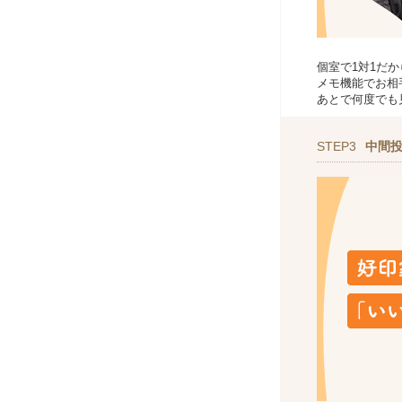
個室で1対1だ
メモ機能でお相
あとで何度でも
STEP3
中間