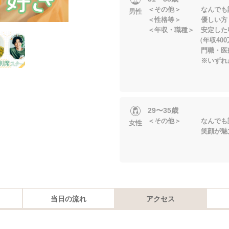
＜その他＞ なんでも話
男性
＜性格等＞ 優しい方
＜年収・職種＞ 安定した
（年収400万円以
門職・医療系・大
※いずれかに当
29〜35歳
＜その他＞ なんでも話
女性
笑顔が魅力的
当日の流れ
アクセス