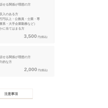
せる関係が理想の方
収入のある方
上・公務員・士業・専
手企業勤務など）
てはまる方
3,500
円(税込)
せる関係が理想の方
な方
2,000
円(税込)
注意事項