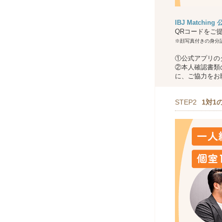
IBJ Matchin
QRコードをご
※顔写真付きの身分
①公式アプリの
②本人確認書類
に、ご協力をお
STEP2
1対1