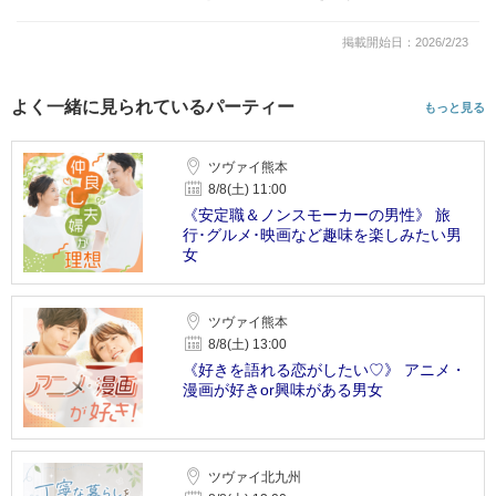
掲載開始日：2026/2/23
よく一緒に見られているパーティー
もっと見る
ツヴァイ熊本
8/8(土) 11:00
《安定職＆ノンスモーカーの男性》 旅
行･グルメ･映画など趣味を楽しみたい男
女
ツヴァイ熊本
8/8(土) 13:00
《好きを語れる恋がしたい♡》 アニメ・
漫画が好きor興味がある男女
ツヴァイ北九州