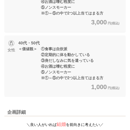
④お酒は嗜む程度に
⑤ノンスモーカー
※①～⑤の中で2つ以上当てはまる方
3,000
円(税込)
40代・50代
＜価値観＞ ①食事は自炊派
女性
②定期的に体を動かしている
③身だしなみに気を遣っている
④お酒は嗜む程度に
⑤ノンスモーカー
※①～⑤の中で2つ以上当てはまる方
1,000
円(税込)
企画詳細
結婚
＼
良い人がいれば
を前向きに考えたい
／