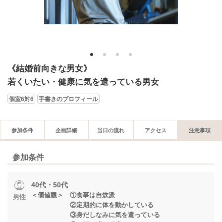
1
2
3
4
《結婚前向きな男女》
若くいたい・健康に気を遣っている男女
個室6対6
手書きのプロフィール
参加条件
企画詳細
当日の流れ
アクセス
注意事項
参加条件
40代・50代
＜価値観＞ ①食事は自炊派
男性
②定期的に体を動かしている
③身だしなみに気を遣っている