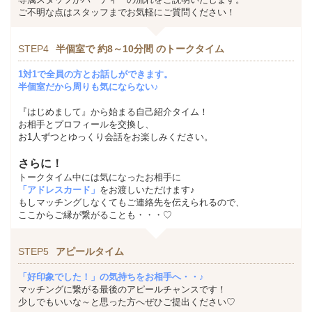
ご不明な点はスタッフまでお気軽にご質問ください！
STEP4
半個室で 約8～10分間 のトークタイム
1対1で全員の方とお話しができます。
半個室だから周りも気にならない♪
『はじめまして』から始まる自己紹介タイム！
お相手とプロフィールを交換し、
お1人ずつとゆっくり会話をお楽しみください。
さらに！
トークタイム中には気になったお相手に
「アドレスカード」
をお渡しいただけます♪
もしマッチングしなくてもご連絡先を伝えられるので、
ここからご縁が繋がることも・・・♡
STEP5
アピールタイム
「好印象でした！」の気持ちをお相手へ・・♪
マッチングに繋がる最後のアピールチャンスです！
少しでもいいな～と思った方へぜひご提出ください♡