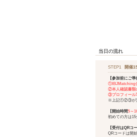
当日の流れ
STEP1
開催1
【参加前にご準
①IBJMatch
②本人確認書類
③プロフィール
※上記①②③が
【開始時間
5～
初めての方は1
【受付はQRコ
QRコードは開