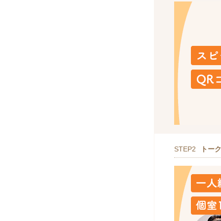
STEP2
トー