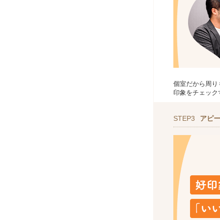
個室だから周り
印象をチェック
STEP3
アピ