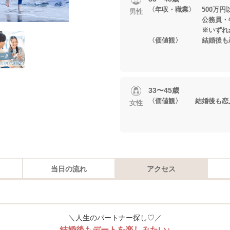
〈年収・職業〉 500万円
男性
公務員・年2回賞
※いずれかに当
〈価値観〉 結婚後も恋
33〜45歳
〈価値観〉 結婚後も恋
女性
当日の流れ
アクセス
＼人生のパートナー探し♡／
結婚後もデートを楽しみたい♪