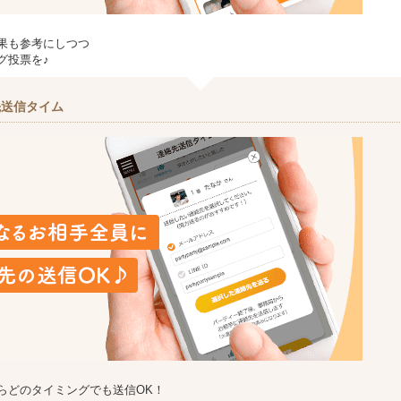
果も参考にしつつ
グ投票を♪
先送信タイム
らどのタイミングでも送信OK！