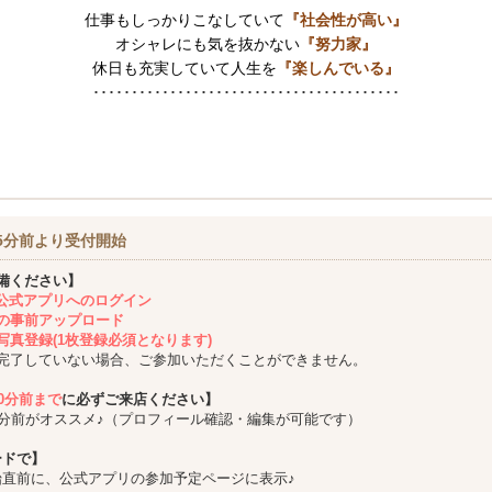
仕事もしっかりこなしていて
『社会性が高い』
オシャレにも気を抜かない
『努力家』
休日も充実していて人生を
『楽しんでいる』
････････････････････････････････････････
5分前より受付開始
備ください】
ing公式アプリへのログイン
の事前アップロード
写真登録(1枚登録必須となります)
完了していない場合、ご参加いただくことができません。
10分前まで
に必ずご来店ください】
5分前がオススメ♪（プロフィール確認・編集が可能です）
ードで】
始直前に、公式アプリの参加予定ページに表示♪