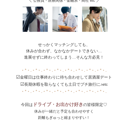
＼ 公務員・医療関係・金融系・商社 etc ／
せっかくマッチングしても、
休みが合わず、なかなかデートできない…
進展せずに終わってしまう…そんな方必見！
☑
金曜日は仕事終わりに待ち合わせして居酒屋デート
☑
長期休暇を取らなくても土日でプチ旅行に♪etc
ドライブ・お出かけ好き
今回は
の皆様限定♡
休みが一緒だと予定も合わせやすく
距離もぎゅっと縮まりやすい！