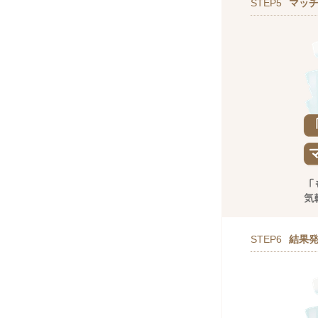
STEP5
マッ
STEP6
結果