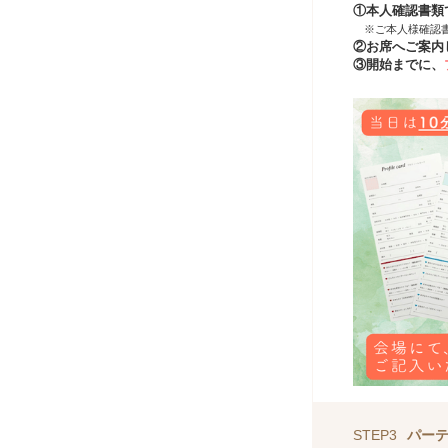
①本人確認書類
※ご本人様確認
②お席へご案内
③開始までに、
STEP3
パー