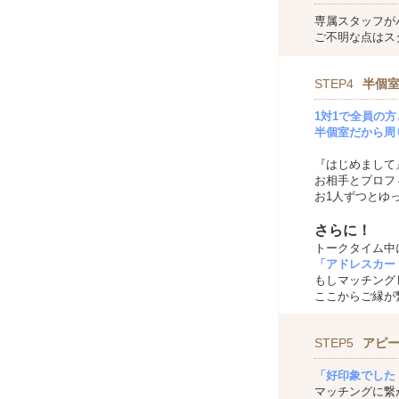
専属スタッフが
ご不明な点はス
STEP4
半個室
1対1で全員の
半個室だから周
『はじめまして
お相手とプロフ
お1人ずつとゆ
さらに！
トークタイム中
「アドレスカー
もしマッチング
ここからご縁が
STEP5
アピ
「好印象でした
マッチングに繋