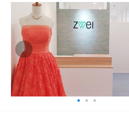
△
1
2
3