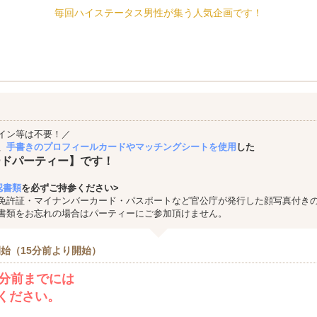
毎回ハイステータス男性が集う人気企画です！
イン等は不要！／
、
手書きのプロフィールカードやマッチングシートを使用
した
ードパーティー】です！
認書類
を必ずご持参ください>
免許証・マイナンバーカード・パスポートなど官公庁が発行した顔写真付き
書類をお忘れの場合はパーティーにご参加頂けません。
始（15分前より開始）
0分前までには
ください。