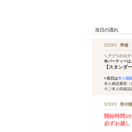
当日の流れ
STEP1
準備
＼アプリのログ
本パーティーは
【スタンダ
<当日は
本人確
本人確認書類（
※ご本人様確認
STEP2
受付開
開始時間1
必ずお越し