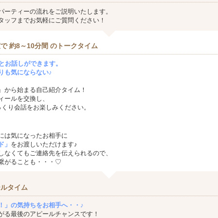
パーティーの流れをご説明いたします。
タッフまでお気軽にご質問ください！
で 約8～10分間 のトークタイム
方とお話しができます。
りも気にならない♪
』から始まる自己紹介タイム！
ィールを交換し、
っくり会話をお楽しみください。
には気になったお相手に
ド」
をお渡しいただけます♪
しなくてもご連絡先を伝えられるので、
繋がることも・・・♡
ールタイム
！」の気持ちをお相手へ・・♪
がる最後のアピールチャンスです！