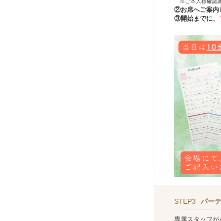
※ご本人様確認
②お席へご案内
③開始までに、
STEP3
パー
専属スタッフが