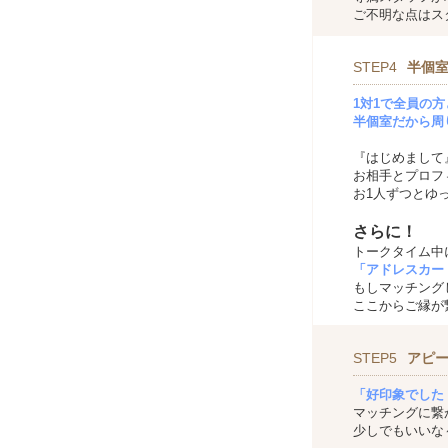
ご不明な点はス
STEP4
半個室
1対1で全員の
半個室だから周
『はじめまして
お相手とプロフ
お1人ずつとゆ
さらに！
トークタイム中
「アドレスカー
もしマッチング
ここからご縁が
STEP5
アピ
「好印象でした
マッチングに繋
少しでもいいな