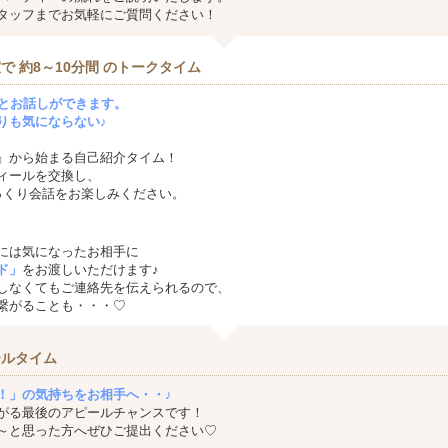
タッフまでお気軽にご質問ください！
で 約8～10分間 のトークタイム
方とお話しができます。
りも気にならない♪
』から始まる自己紹介タイム！
ィールを交換し、
っくり会話をお楽しみください。
には気になったお相手に
ド」
をお渡しいただけます♪
しなくてもご連絡先を伝えられるので、
繋がることも・・・♡
ールタイム
！」の気持ちをお相手へ・・♪
がる最後のアピールチャンスです！
～と思った方へぜひご提出ください♡