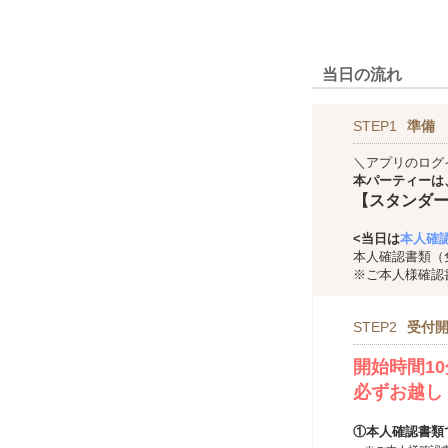
当日の流れ
STEP1
準備
＼アプリのログ
本パーティーは
【スタンダ
<当日は
本人確
本人確認書類（
※ご本人様確認
STEP2
受付開
開始時間1
必ずお越し
①本人確認書類