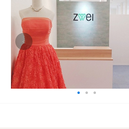
△
1
2
3