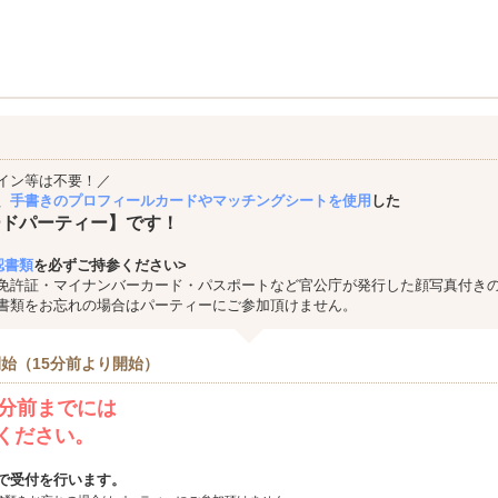
イン等は不要！／
、
手書きのプロフィールカードやマッチングシートを使用
した
ードパーティー】です！
認書類
を必ずご持参ください>
免許証・マイナンバーカード・パスポートなど官公庁が発行した顔写真付き
書類をお忘れの場合はパーティーにご参加頂けません。
始（15分前より開始）
0分前までには
ください。
で受付を行います。