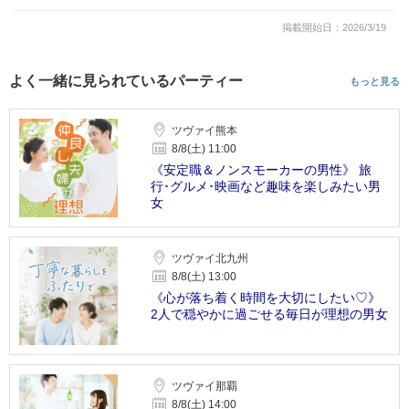
掲載開始日：2026/3/19
よく一緒に見られているパーティー
もっと見る
ツヴァイ熊本
8/8(土) 11:00
《安定職＆ノンスモーカーの男性》 旅
行･グルメ･映画など趣味を楽しみたい男
女
ツヴァイ北九州
8/8(土) 13:00
《心が落ち着く時間を大切にしたい♡》
2人で穏やかに過ごせる毎日が理想の男女
ツヴァイ那覇
8/8(土) 14:00