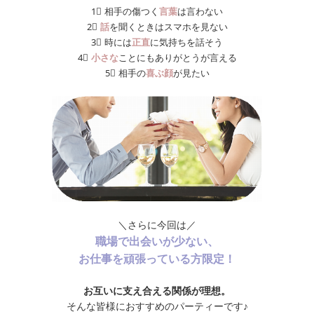
1⃣ 相手の傷つく
言葉
は言わない
2⃣
話
を聞くときはスマホを見ない
3⃣ 時には
正直
に気持ちを話そう
4⃣
小さな
ことにもありがとうが言える
5⃣ 相手の
喜ぶ顔
が見たい
＼さらに今回は／
職場で出会いが少ない、
お仕事を頑張っている方限定！
お互いに支え合える関係が理想。
そんな皆様におすすめのパーティーです♪