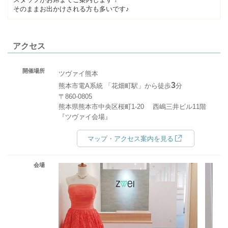
そのままお出かけされる方も多いです♪
アクセス
開催場所
ツヴァイ熊本
3
熊本市電A系統 「花畑町駅」から徒歩
分
〒860-0805
熊本県熊本市中央区桜町1-20 西嶋三井ビル11階
『ツヴァイ会場』
マップ・アクセス案内を見る
会場