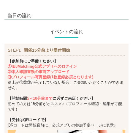
当日の流れ
イベントの流れ
STEP1
開催15分前より受付開始
【参加前にご準備ください】
①IBJMatching公式アプリへのログイン
②本人確認書類の事前アップロード
③プロフィール写真登録(1枚登録必須となります)
※上記①②③が完了していない場合、ご参加いただくことができま
せん。
【開始時間
5～10分前まで
に必ずご来店ください】
初めての方は15分前がオススメ♪（プロフィール確認・編集が可能
です）
【受付はQRコードで】
QRコードは開始直前に、公式アプリの参加予定ページに表示♪