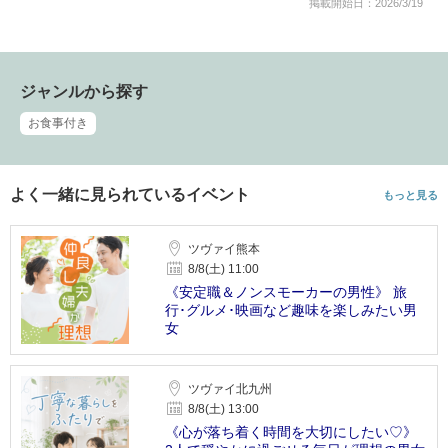
掲載開始日：2026/3/19
ジャンルから探す
お食事付き
よく一緒に見られているイベント
もっと見る
ツヴァイ熊本
8/8(土) 11:00
《安定職＆ノンスモーカーの男性》 旅
行･グルメ･映画など趣味を楽しみたい男
女
ツヴァイ北九州
8/8(土) 13:00
《心が落ち着く時間を大切にしたい♡》