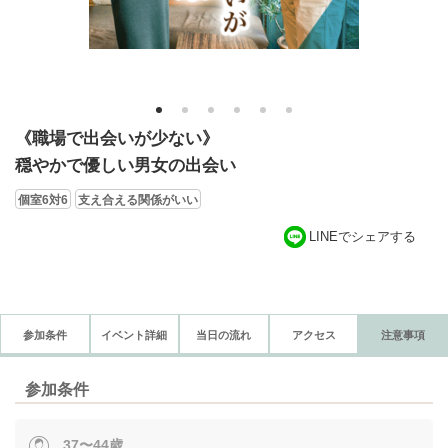
1
2
3
4
5
6
《職場で出会いが少ない》
穏やかで優しい男女の出会い
個室6対6
支え合える関係がいい
LINEでシェアする
参加条件
イベント詳細
当日の流れ
アクセス
注意事項
参加条件
37〜44歳