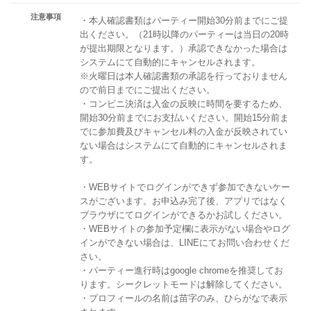
注意事項
・本人確認書類はパーティー開始30分前までにご提
出ください。（21時以降のパーティーは当日の20時
が提出期限となります。）承認できなかった場合は
システムにて自動的にキャンセルされます。
※火曜日は本人確認書類の承認を行っておりません
ので前日までにご提出ください。
・コンビニ決済は入金の反映に時間を要するため、
開始30分前までにお支払いください。開始15分前ま
でに参加費及びキャンセル料の入金が反映されてい
ない場合はシステムにて自動的にキャンセルされま
す。
・WEBサイトでログインができず参加できないケー
スがございます。お申込み完了後、アプリではなく
ブラウザにてログインができるかお試しください。
・WEBサイトの参加予定欄に表示がない場合やログ
インができない場合は、LINEにてお問い合わせくだ
さい。
・パーティー進行時はgoogle chromeを推奨してお
ります。シークレットモードは解除してください。
・プロフィールの名前は苗字のみ、ひらがなで表示