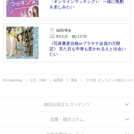
〈オンラインマッチング♪〉 一緒に晩酌
を楽しみたい
福岡/博多
8/11(火・祝) 13:30
《写真審査合格orプラチナ会員の方限
定》 見た目も中身も惹かれる人と出会い
たい
IBJ Matching
九州・沖縄
福岡県
博多
【九州】オンラインの婚活パーテ
婚活お役立ちコンテンツ
恋愛・婚活コラム