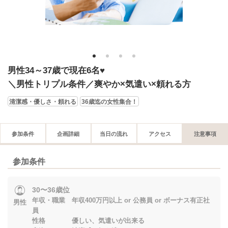
1
2
3
4
男性34～37歳で現在6名♥
＼男性トリプル条件／爽やか×気遣い×頼れる方
清潔感・優しさ・頼れる
36歳迄の女性集合！
参加条件
企画詳細
当日の流れ
アクセス
注意事項
参加条件
30〜36歳位
年収・職業 年収400万円以上 or 公務員 or ボーナス有正社
男性
員
性格 優しい、気遣いが出来る