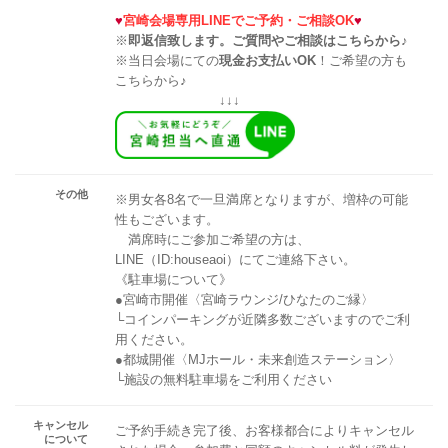
♥
宮崎会場専用LINEでご予約・ご相談OK
♥
※
即返信致します。ご質問やご相談はこちらから♪
※当日会場にての
現金お支払いOK
！ご希望の方も
こちらから♪
↓↓↓
その他
※男女各8名で一旦満席となりますが、増枠の可能
性もございます。
満席時にご参加ご希望の方は、
LINE（ID:houseaoi）にてご連絡下さい。
《駐車場について》
●宮崎市開催〈宮崎ラウンジ/ひなたのご縁〉
└コインパーキングが近隣多数ございますのでご利
用ください。
●都城開催〈MJホール・未来創造ステーション〉
└施設の無料駐車場をご利用ください
キャンセル
ご予約手続き完了後、お客様都合によりキャンセル
について