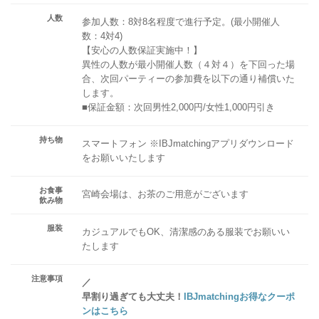
人数
参加人数：8対8名程度で進行予定。(最小開催人
数：4対4)
【安心の人数保証実施中！】
異性の人数が最小開催人数（４対４）を下回った場
合、次回パーティーの参加費を以下の通り補償いた
します。
■保証金額：次回男性2,000円/女性1,000円引き
持ち物
スマートフォン ※IBJmatchingアプリダウンロード
をお願いいたします
お食事
宮崎会場は、お茶のご用意がございます
飲み物
服装
カジュアルでもOK、清潔感のある服装でお願いい
たします
注意事項
／
早割り過ぎても大丈夫！
IBJmatchingお得なクーポ
ンはこちら