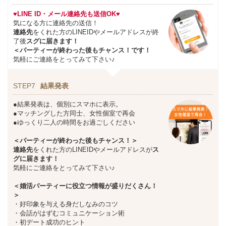
♥LINE ID・メール連絡先も送信OK♥
気になる方に連絡先の送信！
連絡先
をくれた方のLINEIDやメールアドレスが終
了後
スグに届きます！
＜パーティーが終わった後もチャンス！です！
気軽にご連絡をとってみて下さい♪
STEP7
結果発表
●結果発表は、個別にスマホに表示。
●マッチングした方同士、女性個室で再会
●ゆっくり二人の時間をお過ごしください
＜パーティーが終わった後もチャンス！＞
連絡先
をくれた方のLINEIDやメールアドレスが
ス
グに届きます！
気軽にご連絡をとってみて下さい♪
＜婚活パーティーに役立つ情報が盛りだくさん！
＞
・好印象を与える身だしなみのコツ
・会話がはずむコミュニケーション術
・初デート成功のヒント