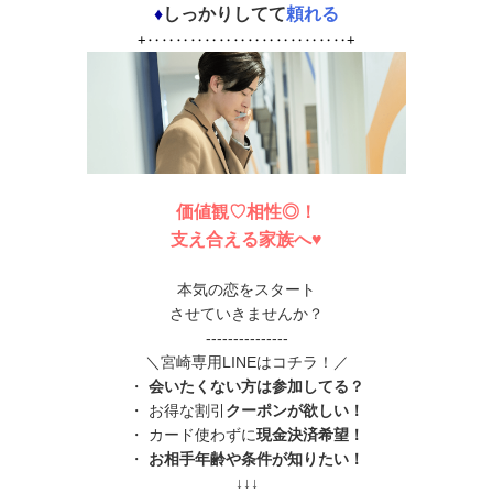
♦
しっかりしてて
頼れる
+‥‥‥‥‥‥‥‥‥‥‥‥‥‥+
価値観♡相性◎！
支え合える家族へ♥
本気の恋をスタート
させていきませんか？
---------------
＼宮崎専用LINEはコチラ！／
・
会いたくない方は参加してる？
・ お得な割引
クーポンが欲しい！
・ カード使わずに
現金決済希望！
・
お相手年齢や条件が知りたい！
↓↓↓