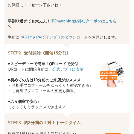
お気軽にメッセージ下さいね！
／
早割り過ぎても大丈夫！
IBJmatchingお得なクーポンはこちら
＼
事前に
PARTY★PARTYアプリのダウンロード
をお願いします。
STEP2
受付開始《開催15分前》
♥スピーディーで簡単！QRコードで受付
QRコードは開始直前に、
公式アプリに表示
♥初めての方は10分前のご来店がおススメ
・お相手プロフィールをゆっくりと確認できる♪
・ご自身でプロフィールの変更も簡単。
♥広々個室で安心♪
＼ゆっくりリラックスできます／
STEP3
約8分間の１対１トークタイム
個室で1対1だから周りも気にならない♪