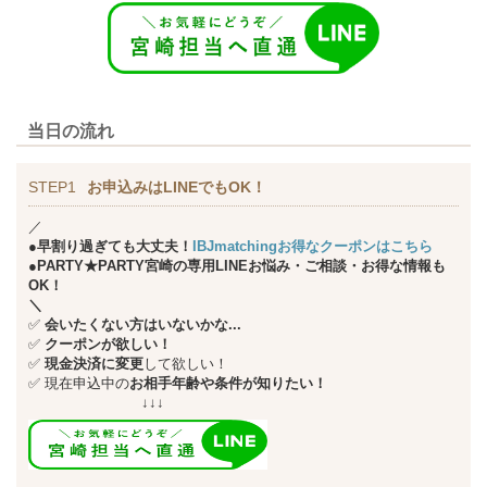
当日の流れ
STEP1
お申込みはLINEでもOK！
／
●早割り過ぎても大丈夫！
IBJmatchingお得なクーポンはこちら
●PARTY★PARTY宮崎の専用LINEお悩み・ご相談・お得な情報も
OK！
＼
✅
会いたくない方はいないかな...
✅
クーポンが欲しい！
✅
現金決済に変更
して欲しい！
✅
現在申込中の
お相手年齢や条件が知りたい！
↓↓↓