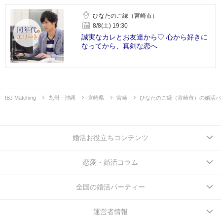
ひなたのご縁（宮崎市）
8/8(土) 19:30
誠実なカレとお友達から♡ 心から好きに
なってから、真剣な恋へ
IBJ Matching
九州・沖縄
宮崎県
宮崎
ひなたのご縁（宮崎市）の婚活パ
婚活お役立ちコンテンツ
恋愛・婚活コラム
全国の婚活パーティー
運営者情報