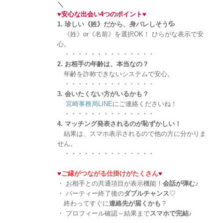
＼
♥
安心な出会い4つのポイント
♥
1. 珍しい《姓》だから、身バレしそう💦
《姓》or《名前》を選択OK！ ひらがな表示で安
心。
・・・・・・・・・・・・・・
2. お相手の年齢は、本当なの？
年齢を詐称できないシステムで安心。
・・・・・・・・・・・・・・
3. 会いたくない方がいるかも？
宮崎事務局LINE
にご連絡くださいね！
・・・・・・・・・・・・・・
4. マッチング発表されるのが恥ずかしい！
結果は、スマホ表示されるので他の方に分かりま
せん。
・・・・・・・・・・・・・・
♥
ご縁がつながる仕掛けがたくさん
♥
・ お相手との共通項目が表示機能！
会話が弾む
♪
・ パーティー終了後の
ダブルチャンス
♡
終わってすぐに
連絡先が届くかも
？
・ プロフィール確認～結果まで
スマホで完結
♪