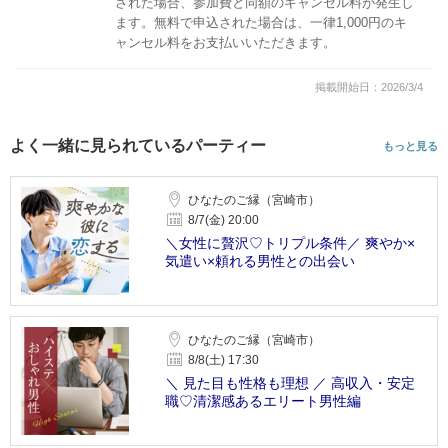
された場合、参加費と同額のキャンセル料が発生し
ます。無料で申込された場合は、一律1,000円のキ
ャンセル料をお支払いいただきます。
掲載開始日：2026/3/4
よく一緒に見られているパーティー
もっと見る
ひなたのご縁（宮崎市）
8/7(金) 20:00
＼女性に贅沢♡トリプル条件／ 爽やか×
気遣い×頼れる男性との出会い
ひなたのご縁（宮崎市）
8/8(土) 17:30
＼ 見た目も性格も理想 ／ 高収入・安定
職♡清潔感あるエリート男性編