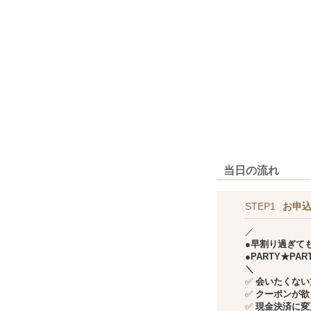
当日の流れ
STEP1
お申込
／
●早割り過ぎて
●PARTY★P
＼
✅
会いたくない方
✅
クーポンが欲
✅
現金決済に変