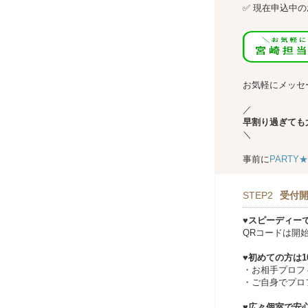
✅
現在申込中の
↓↓
お気軽にメッセ
／
早割り過ぎても
＼
事前に
PARTY
STEP2
受付開
♥スピーディー
QRコードは開
♥初めての方は
・お相手プロフ
・ご自身でプロ
♥広々個室で安心