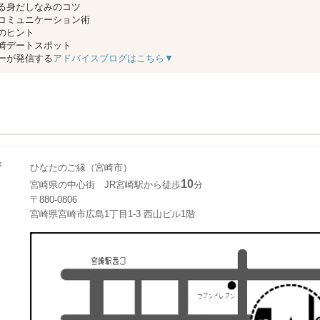
る身だしなみのコツ
コミュニケーション術
のヒント
崎デートスポット
ーが発信する
アドバイスブログはこちら▼
所
ひなたのご縁（宮崎市）
10
宮崎県の中心街 JR宮崎駅から徒歩
分
〒880-0806
宮崎県宮崎市広島1丁目1-3 西山ビル1階