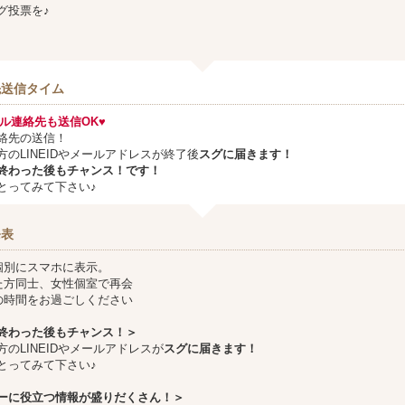
グ投票を♪
先送信タイム
メール連絡先も送信OK♥
絡先の送信！
方のLINEIDやメールアドレスが終了後
スグに届きます！
終わった後もチャンス！です！
とってみて下さい♪
発表
個別にスマホに表示。
た方同士、女性個室で再会
の時間をお過ごしください
終わった後もチャンス！＞
方のLINEIDやメールアドレスが
スグに届きます！
とってみて下さい♪
ーに役立つ情報が盛りだくさん！＞