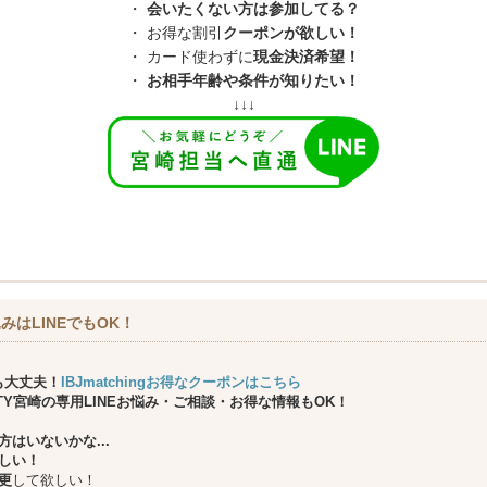
・
会いたくない方は参加してる？
・ お得な割引
クーポンが欲しい！
・ カード使わずに
現金決済希望！
・
お相手年齢や条件が知りたい！
↓↓↓
みはLINEでもOK！
も大丈夫！
IBJmatchingお得なクーポンはこちら
ARTY宮崎の専用LINEお悩み・ご相談・お得な情報もOK！
はいないかな...
しい！
更
して欲しい！