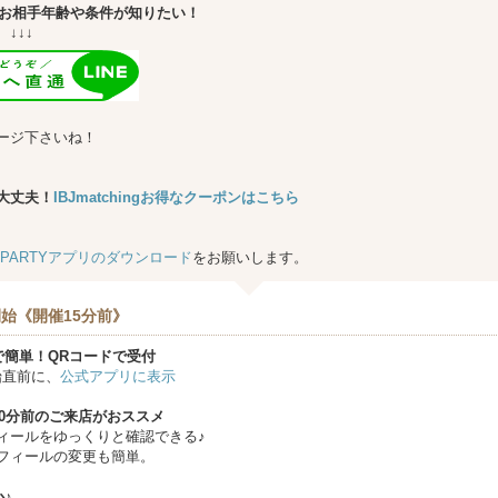
お相手年齢や条件が知りたい！
↓
ージ下さいね！
大丈夫！
IBJmatchingお得なクーポンはこちら
★PARTYアプリのダウンロード
をお願いします。
始《開催15分前》
で簡単！QRコードで受付
始直前に、
公式アプリに表示
10分前のご来店がおススメ
ィールをゆっくりと確認できる♪
フィールの変更も簡単。
♪