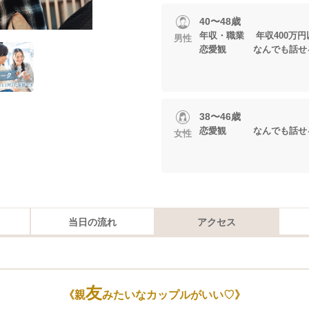
40〜48歳
年収・職業 年収400万円以上
男性
恋愛観 なんでも話せ
38〜46歳
恋愛観 なんでも話せ
女性
当日の流れ
アクセス
友
《親
みたいなカップルがいい♡》