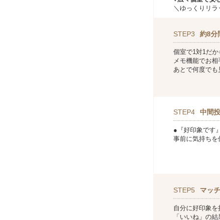
＼ゆっくりリラ
STEP3
約8分
個室で1対1だ
メモ機能でお相
あとで何度でも
STEP4
中間
●『好印象です
事前に気持ちを
STEP5
マッ
自分に好印象を
「いいね」の結