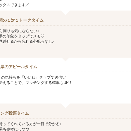
ックスできます／
間の１対１トークタイム
から周りも気にならない♪
手の印象をタップでメモ♡
見返せるから忘れる心配もなし♪
投票のアピールタイム
』の気持ちを「いいね」タップで送信♡
伝えることで、マッチングする確率もUP！
チング投票タイム
持ってくれている方が一目で分かる♪
果も参考にしつつ