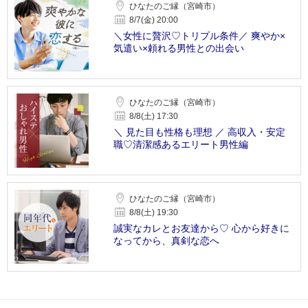
ひなたのご縁（宮崎市）
8/7(金) 20:00
＼女性に贅沢♡トリプル条件／ 爽やか×
気遣い×頼れる男性との出会い
ひなたのご縁（宮崎市）
8/8(土) 17:30
＼ 見た目も性格も理想 ／ 高収入・安定
職♡清潔感あるエリート男性編
ひなたのご縁（宮崎市）
8/8(土) 19:30
誠実なカレとお友達から♡ 心から好きに
なってから、真剣な恋へ