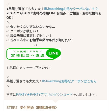
／
●早割り過ぎても大丈夫！
IBJmatchingお得なクーポンはこちら
●PARTY★PARTY宮崎の専用LINEお悩み・ご相談・お得な情報も
OK！
＼
✅
会いたくない方はいないかな...
✅
クーポンが欲しい！
✅
現金決済に変更
して欲しい！
✅
現在申込中の
お相手年齢や条件が知りたい！
↓↓↓
お気軽にメッセージ下さいね！
／
早割り過ぎても大丈夫！
IBJmatchingお得なクーポンはこちら
＼
事前に
PARTY★PARTYアプリのダウンロード
をお願いします。
STEP2
受付開始《開催15分前》