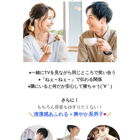
●一緒にTVを見ながら同じところで笑い合う
●「ねぇ～ねぇ～」で伝わる関係
●隣にいると何だか安心して寝ちゃう(´∀｀)
さらに！
もちろん容姿もゆすりたくない！
＼
清潔感あふれる＋爽やか系男子
♥
／