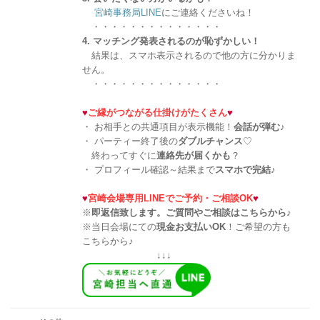
宮崎事務局LINE
にご連絡くださいね！
・・・・・・・・・・・・・・
4. マッチング発表されるのが恥ずかしい！
結果は、スマホ表示されるので他の方に分かりま
せん。
・・・・・・・・・・・・・・
♥
ご縁がつながる仕掛けがたくさん
♥
・ お相手との共通項目が表示機能！
会話が弾む
♪
・ パーティー終了後の
ダブルチャンス
♡
終わってすぐに
連絡先が届くかも
？
・ プロフィール確認～結果まで
スマホで完結
♪
♥
宮崎会場専用LINEでご予約・ご相談OK
♥
※
即返信致します。ご質問やご相談はこちらから♪
※当日会場にての
現金お支払いOK
！ご希望の方も
こちらから♪
↓↓↓