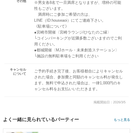
その他
※男女各8名で一旦満席となりますが、増枠の可能
性もございます。
満席時にご参加ご希望の方は、
LINE（ID:houseaoi）にてご連絡下さい。
《駐車場について》
●宮崎市開催〈宮崎ラウンジ/ひなたのご縁〉
└コインパーキングが近隣多数ございますのでご利
用ください。
●都城開催〈MJホール・未来創造ステーション〉
└施設の無料駐車場をご利用ください
キャンセル
ご予約手続き完了後、お客様都合によりキャンセル
について
された場合、参加費と同額のキャンセル料が発生し
ます。無料で申込された場合は、一律1,000円のキ
ャンセル料をお支払いいただきます。
掲載開始日：2026/3/5
よく一緒に見られているパーティー
もっと見る