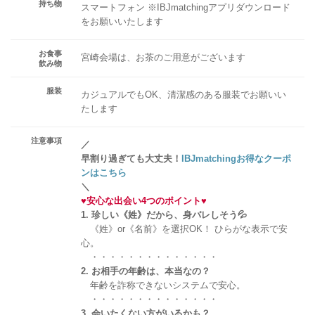
持ち物
スマートフォン ※IBJmatchingアプリダウンロード
をお願いいたします
お食事
宮崎会場は、お茶のご用意がございます
飲み物
服装
カジュアルでもOK、清潔感のある服装でお願いい
たします
注意事項
／
早割り過ぎても大丈夫！
IBJmatchingお得なクーポ
ンはこちら
＼
♥
安心な出会い4つのポイント
♥
1. 珍しい《姓》だから、身バレしそう💦
《姓》or《名前》を選択OK！ ひらがな表示で安
心。
・・・・・・・・・・・・・・
2. お相手の年齢は、本当なの？
年齢を詐称できないシステムで安心。
・・・・・・・・・・・・・・
3. 会いたくない方がいるかも？