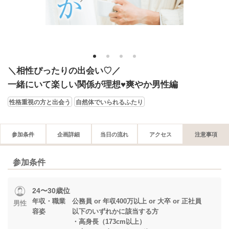
1
2
3
4
＼相性ぴったりの出会い♡／
一緒にいて楽しい関係が理想♥爽やか男性編
性格重視の方と出会う
自然体でいられるふたり
参加条件
企画詳細
当日の流れ
アクセス
注意事項
参加条件
24〜30歳位
年収・職業 公務員 or 年収400万以上 or 大卒 or 正社員
男性
容姿 以下のいずれかに該当する方
・高身長（173cm以上）