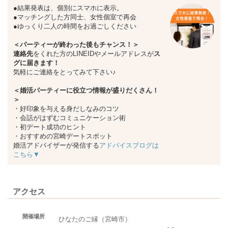
●結果発表は、個別にスマホに表示。
●マッチングした方同士、女性個室で再会
●ゆっくり二人の時間をお過ごしください
＜パーティーが終わった後もチャンス！＞
連絡先
をくれた方のLINEIDやメールアドレスが
ス
グに届きます！
気軽にご連絡をとってみて下さい♪
＜婚活パーティーに役立つ情報が盛りだくさん！
＞
・好印象を与える身だしなみのコツ
・会話がはずむコミュニケーション術
・初デート成功のヒント
・おすすめの宮崎デートスポット
婚活アドバイザーが発信する
アドバイスブログは
こちら▼
アクセス
開催場所
ひなたのご縁（宮崎市）