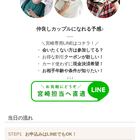
仲良しカップルになれる予感♪
----
＼宮崎専用LINEはコチラ！／
・
会いたくない方は参加してる？
・ お得な割引
クーポンが欲しい！
・ カード使わずに
現金決済希望！
・
お相手年齢や条件が知りたい！
↓↓↓
当日の流れ
STEP1
お申込みはLINEでもOK！