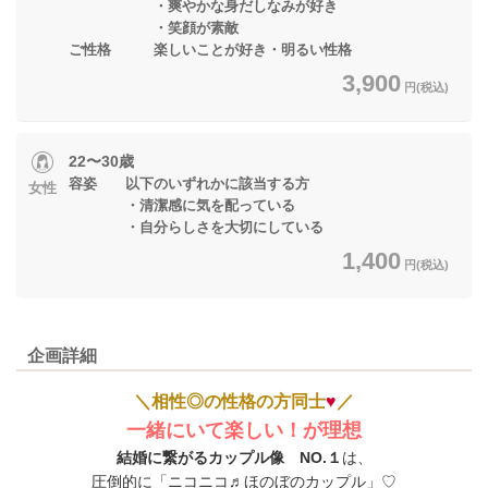
・爽やかな身だしなみが好き
・笑顔が素敵
ご性格 楽しいことが好き・明るい性格
3,900
円(税込)
22〜30歳
容姿 以下のいずれかに該当する方
女性
・清潔感に気を配っている
・自分らしさを大切にしている
1,400
円(税込)
企画詳細
＼相性◎の性格の方同士
♥
／
一緒にいて楽しい！が理想
結婚に繋がるカップル像 NO.１
は、
圧倒的に「ニコニコ♬ほのぼのカップル」♡