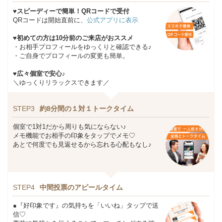
♥スピーディーで簡単！QRコードで受付
QRコードは開始直前に、
公式アプリに表示
♥初めての方は10分前のご来店がおススメ
・お相手プロフィールをゆっくりと確認できる♪
・ご自身でプロフィールの変更も簡単。
♥広々個室で安心♪
＼ゆっくりリラックスできます／
STEP3
約8分間の１対１トークタイム
個室で1対1だから周りも気にならない♪
メモ機能でお相手の印象をタップでメモ♡
あとで何度でも見返せるから忘れる心配もなし♪
STEP4
中間投票のアピールタイム
●『好印象です』の気持ちを「いいね」タップで送
信♡