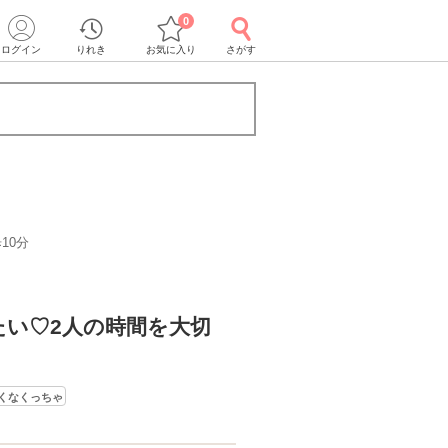
0
ログイン
りれき
お気に入り
さがす
10分
》
たい♡2人の時間を大切
くなくっちゃ