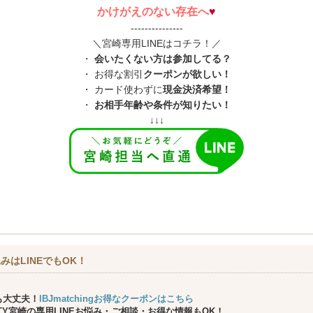
かけがえのない存在へ
♥
---------------
＼宮崎専用LINEはコチラ！／
・
会いたくない方は参加してる？
・ お得な割引
クーポンが欲しい！
・ カード使わずに
現金決済希望！
・
お相手年齢や条件が知りたい！
↓↓↓
みはLINEでもOK！
も大丈夫！
IBJmatchingお得なクーポンはこちら
ARTY宮崎の専用LINEお悩み・ご相談・お得な情報もOK！