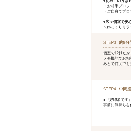
♥初めての方は
・お相手プロフ
・ご自身でプロ
♥広々個室で安心
＼ゆっくりリラ
STEP3
約8分
個室で1対1だ
メモ機能でお相
あとで何度でも
STEP4
中間
●『好印象です
事前に気持ちを