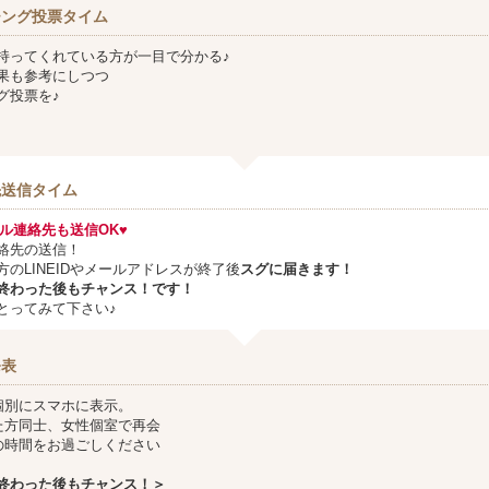
チング投票タイム
持ってくれている方が一目で分かる♪
果も参考にしつつ
グ投票を♪
先送信タイム
メール連絡先も送信OK♥
絡先の送信！
方のLINEIDやメールアドレスが終了後
スグに届きます！
終わった後もチャンス！です！
とってみて下さい♪
発表
個別にスマホに表示。
た方同士、女性個室で再会
の時間をお過ごしください
終わった後もチャンス！＞