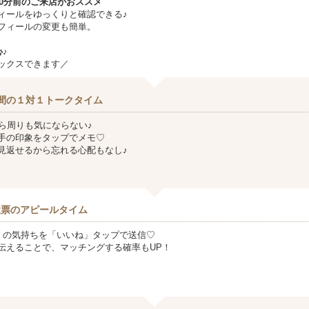
10分前のご来店がおススメ
ィールをゆっくりと確認できる♪
フィールの変更も簡単。
♪
ックスできます／
間の１対１トークタイム
から周りも気にならない♪
手の印象をタップでメモ♡
見返せるから忘れる心配もなし♪
投票のアピールタイム
』の気持ちを「いいね」タップで送信♡
伝えることで、マッチングする確率もUP！