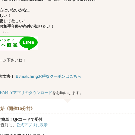
はいないかな...
しい！
更
して欲しい！
お相手年齢や条件が知りたい！
↓
ージ下さいね！
大丈夫！
IBJmatchingお得なクーポンはこちら
★PARTYアプリのダウンロード
をお願いします。
始《開催15分前》
で簡単！QRコードで受付
始直前に、
公式アプリに表示