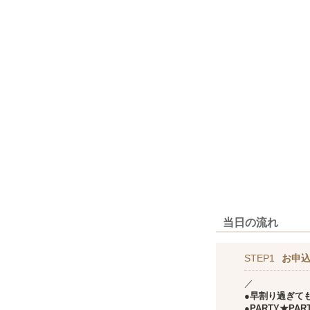
当日の流れ
STEP1
お申込
／
●早割り過ぎて
●PARTY★P