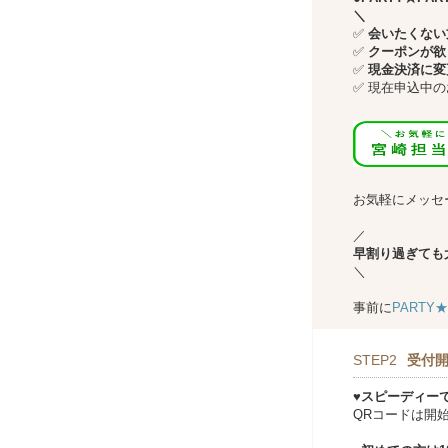
＼
✅
会いたくない方
✅
クーポンが欲
✅
現金決済に変
✅
現在申込中の
↓↓
お気軽にメッセ
／
早割り過ぎても
＼
事前に
PARTY
STEP2
受付開
♥スピーディー
QRコードは開