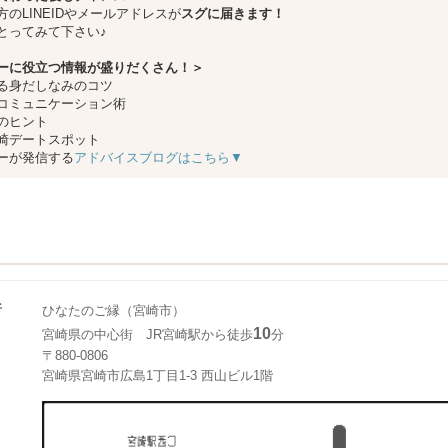
方のLINEIDやメールアドレスが
スグに届きます！
とってみて下さい♪
ーに役立つ情報が盛りだくさん！＞
る身だしなみのコツ
コミュニケーション術
のヒント
崎デートスポット
ーが発信する
アドバイスブログはこちら▼
所
ひなたのご縁（宮崎市）
10
宮崎県の中心街 JR宮崎駅から徒歩
分
〒880-0806
宮崎県宮崎市広島1丁目1-3 西山ビル1階