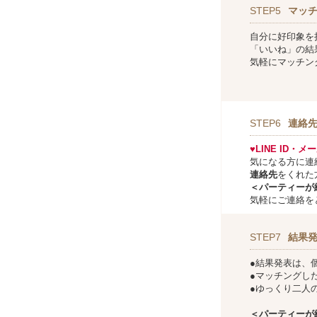
STEP5
マッ
自分に好印象を
「いいね」の結
気軽にマッチン
STEP6
連絡
♥LINE ID・
気になる方に連
連絡先
をくれた
＜パーティーが
気軽にご連絡を
STEP7
結果
●結果発表は、
●マッチングし
●ゆっくり二人
＜パーティーが