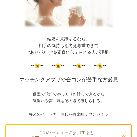
結婚を意識するなら、
相手の気持ちを考え尊重できて
”ありがとう”を素直に伝えられる人が理想
••
••┈┈••
••┈┈••
••┈┈••
••
マッチングアプリや合コンが苦手な方必見
個室で1対1でゆっくりお話しできるから
気遣いや雰囲気もその場で感じられる。
将来のパートナー探しを有楽町ラウンジで♡
このパーティーに参加すると…