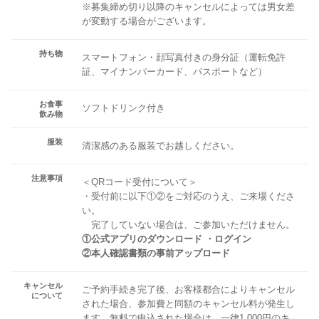
※募集締め切り以降のキャンセルによっては男女差
が変動する場合がございます。
持ち物
スマートフォン・顔写真付きの身分証（運転免許
証、マイナンバーカード、パスポートなど）
お食事
ソフトドリンク付き
飲み物
服装
清潔感のある服装でお越しください。
注意事項
＜QRコード受付について＞
・受付前に以下①②をご対応のうえ、ご来場くださ
い。
完了していない場合は、ご参加いただけません。
①公式アプリのダウンロード ・ログイン
②本人確認書類の事前アップロード
キャンセル
ご予約手続き完了後、お客様都合によりキャンセル
について
された場合、参加費と同額のキャンセル料が発生し
ます。無料で申込された場合は、一律1,000円のキ