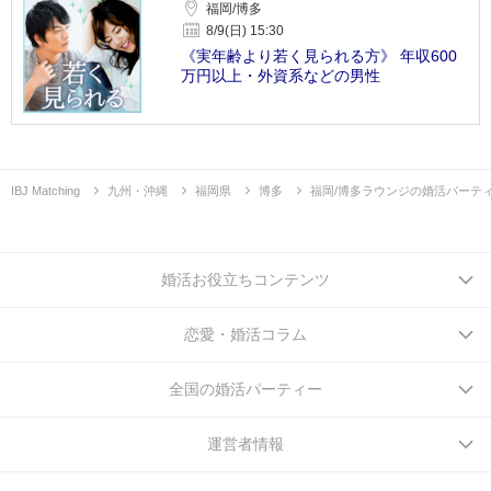
福岡/博多
8/9(日) 15:30
《実年齢より若く見られる方》 年収600
万円以上・外資系などの男性
IBJ Matching
九州・沖縄
福岡県
博多
福岡/博多ラウンジの婚活パーテ
婚活お役立ちコンテンツ
恋愛・婚活コラム
全国の婚活パーティー
運営者情報