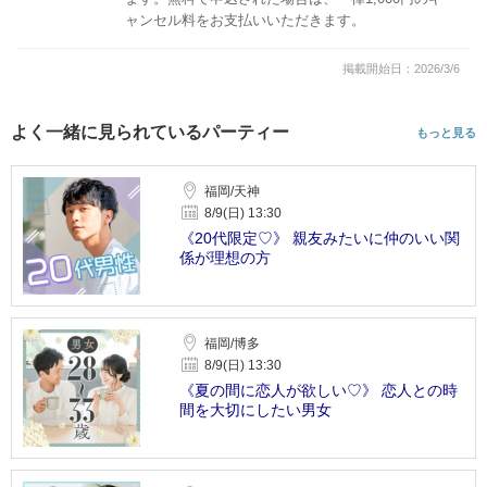
ャンセル料をお支払いいただきます。
掲載開始日：2026/3/6
よく一緒に見られているパーティー
もっと見る
福岡/天神
8/9(日) 13:30
《20代限定♡》 親友みたいに仲のいい関
係が理想の方
福岡/博多
8/9(日) 13:30
《夏の間に恋人が欲しい♡》 恋人との時
間を大切にしたい男女