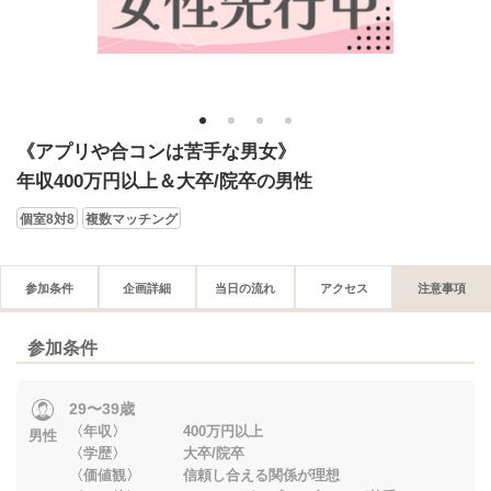
1
2
3
4
《アプリや合コンは苦手な男女》
年収400万円以上＆大卒/院卒の男性
個室8対8
複数マッチング
参加条件
企画詳細
当日の流れ
アクセス
注意事項
参加条件
29〜39歳
〈年収〉 400万円以上
男性
〈学歴〉 大卒/院卒
〈価値観〉 信頼し合える関係が理想