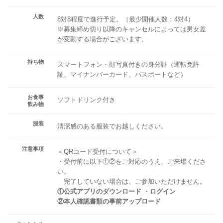
人数
8対8程度で進行予定。（最少開催人数：4対4）
※募集締め切り以降のキャンセルによっては男女差
が変動する場合がございます。
持ち物
スマートフォン・顔写真付きの身分証（運転免許
証、マイナンバーカード、パスポートなど）
お食事
ソフトドリンク付き
飲み物
服装
清潔感のある服装でお越しください。
注意事項
＜QRコード受付について＞
・受付前に以下①②をご対応のうえ、ご来場くださ
い。
完了していない場合は、ご参加いただけません。
①公式アプリのダウンロード ・ログイン
②本人確認書類の事前アップロード