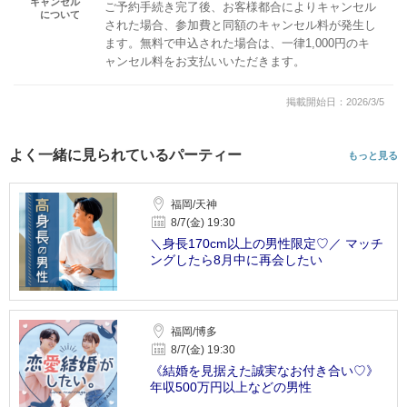
キャンセル
ご予約手続き完了後、お客様都合によりキャンセル
について
された場合、参加費と同額のキャンセル料が発生し
ます。無料で申込された場合は、一律1,000円のキ
ャンセル料をお支払いいただきます。
掲載開始日：2026/3/5
よく一緒に見られているパーティー
もっと見る
福岡/天神
8/7(金) 19:30
＼身長170cm以上の男性限定♡／ マッチ
ングしたら8月中に再会したい
福岡/博多
8/7(金) 19:30
《結婚を見据えた誠実なお付き合い♡》
年収500万円以上などの男性