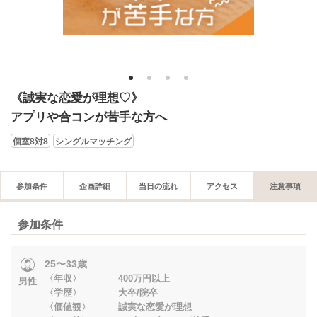
1
2
3
4
《誠実な恋愛が理想♡》
アプリや合コンが苦手な方へ
個室8対8
シングルマッチング
参加条件
企画詳細
当日の流れ
アクセス
注意事項
参加条件
25〜33歳
〈年収〉 400万円以上
男性
〈学歴〉 大卒/院卒
〈価値観〉 誠実な恋愛が理想