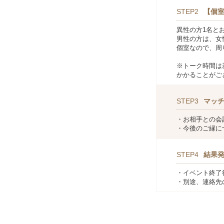
STEP2
【個室
異性の方1名と
男性の方は、女
個室なので、周
※トーク時間は
かかることがご
STEP3
マッ
・お相手との会
・今後のご縁に
STEP4
結果
・イベント終了
・別途、連絡先