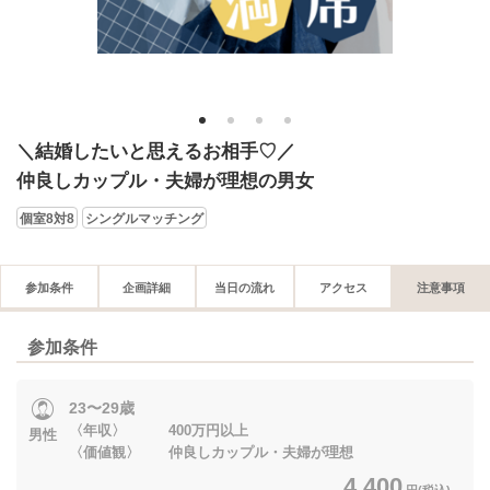
1
2
3
4
＼結婚したいと思えるお相手♡／
仲良しカップル・夫婦が理想の男女
個室8対8
シングルマッチング
参加条件
企画詳細
当日の流れ
アクセス
注意事項
参加条件
23〜29歳
〈年収〉 400万円以上
男性
〈価値観〉 仲良しカップル・夫婦が理想
4,400
円(税込)