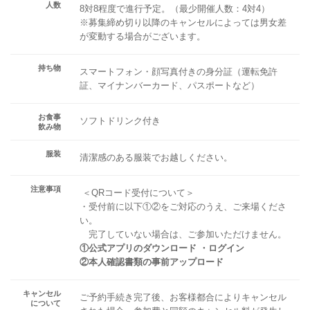
人数
8対8程度で進行予定。（最少開催人数：4対4）
※募集締め切り以降のキャンセルによっては男女差
が変動する場合がございます。
持ち物
スマートフォン・顔写真付きの身分証（運転免許
証、マイナンバーカード、パスポートなど）
お食事
ソフトドリンク付き
飲み物
服装
清潔感のある服装でお越しください。
注意事項
＜QRコード受付について＞
・受付前に以下①②をご対応のうえ、ご来場くださ
い。
完了していない場合は、ご参加いただけません。
①公式アプリのダウンロード ・ログイン
②本人確認書類の事前アップロード
キャンセル
ご予約手続き完了後、お客様都合によりキャンセル
について