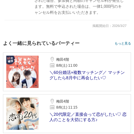
された場合、参加費と同額のキャンセル料が発生し
ます。無料で申込された場合は、一律1,000円のキ
ャンセル料をお支払いいただきます。
掲載開始日：2026/3/27
よく一緒に見られているパーティー
もっと見る
梅田4階
8/8(土) 11:00
＼60分婚活×複数マッチング／ マッチン
グしたら8月中に再会したい♡
梅田4階
8/8(土) 11:15
＼20代限定／直接会って恋がしたい♡ 恋
人のことを大切にする方♪