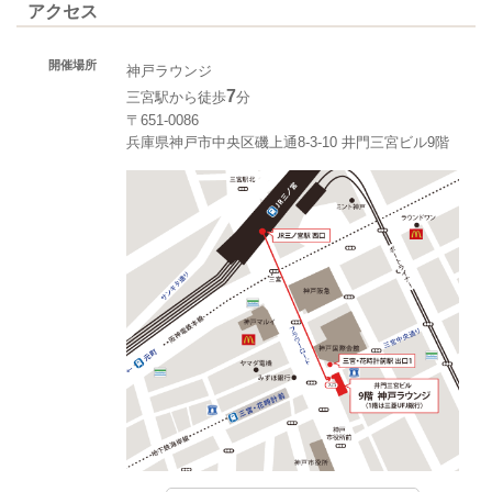
アクセス
開催場所
神戸ラウンジ
7
三宮駅から徒歩
分
〒651-0086
兵庫県神戸市中央区磯上通8-3-10 井門三宮ビル9階