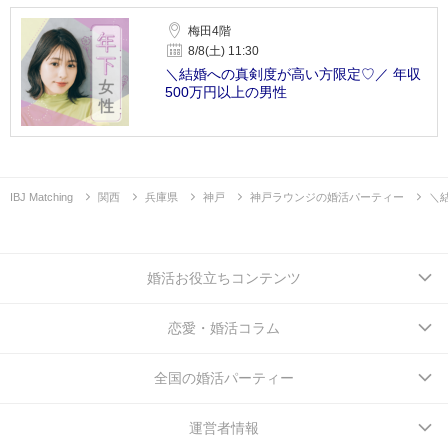
梅田4階
8/8(土) 11:30
＼結婚への真剣度が高い方限定♡／ 年収
500万円以上の男性
IBJ Matching
関西
兵庫県
神戸
神戸ラウンジの婚活パーティー
＼
婚活お役立ちコンテンツ
恋愛・婚活コラム
全国の婚活パーティー
運営者情報